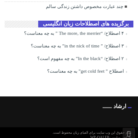
چند عبارت مخصوص داشتن زندگی سالم
برگزیده های اصطلاحات زبان انگلیسی
۴ اصطلاح/ “The more, the merrier ” به چه معناست؟
۳ اصطلاح/ ” in the nick of time” به چه معناست؟
۲ اصطلاح/ “In the black” به چه مفهوم است؟
اصطلاح ” get cold feet” به چه معناست؟
ارشاد
تمام حقوق این وب سایت برای الفبای زبان محفوظ است.
WP-QALEB
طراحی سایت :