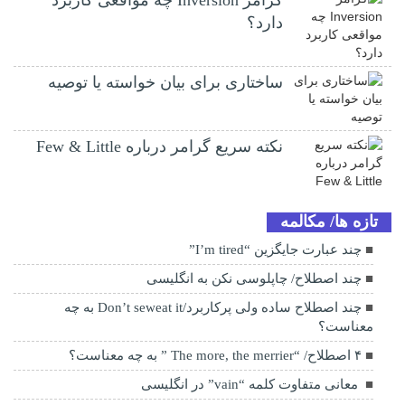
دارد؟
ساختاری برای بیان خواسته یا توصیه
نکته سریع گرامر درباره Few & Little
تازه ها/ مکالمه
چند عبارت جایگزین “I’m tired”
چند اصطلاح/ چاپلوسی نکن به انگلیسی
چند اصطلاح ساده ولی پرکاربرد/Don’t seweat it به چه
معناست؟
۴ اصطلاح/ “The more, the merrier ” به چه معناست؟
معانی متفاوت کلمه “vain” در انگلیسی