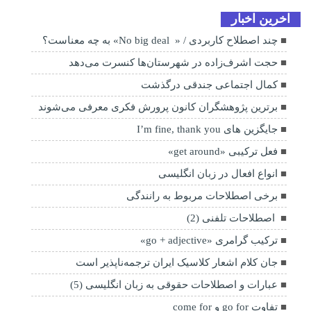
اخرین اخبار
چند اصطلاح کاربردی / « No big deal» به چه معناست؟
حجت اشرف‌زاده در شهرستان‌ها کنسرت می‌دهد
کمال اجتماعی جندقی درگذشت
برترین پژوهشگران کانون پرورش فکری معرفی می‌شوند
جایگزین های I’m fine, thank you
فعل ترکیبی «get around»
انواع افعال در زبان انگلیسی
برخی اصطلاحات مربوط به رانندگی
اصطلاحات تلفنی (2)
ترکیب گرامری «go + adjective»
جان کلام اشعار کلاسیک ایران ترجمه‌ناپذیر است
عبارات و اصطلاحات حقوقی به زبان انگلیسی (5)
تفاوت go for و come for