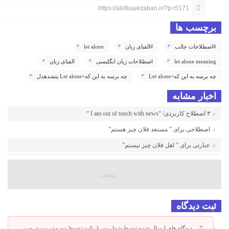
https://alefbayezaban.ir/?p=5171
برچسب ها
#اصطلاحات جالب
#الفبای زبان
let alone
let alone meaning
اصطلاحات زبان انگلیسی
الفبای زبان
چه برسه به این که=Let alone
چه برسه به این که=Let alone پثشدهدل
اخبار مشابه
۳ اصطلاح کاربردی/ “I am out of touch with news “
اصطلاحی برای ” مستعد فلان چیز هستم”
عبارتی برای ” اهل فلان چیز نیستم”
ثبت دیدگاه
دیدگاه های ارسال شده توسط شما، پس از تایید توسط تیم مدیریت در وب