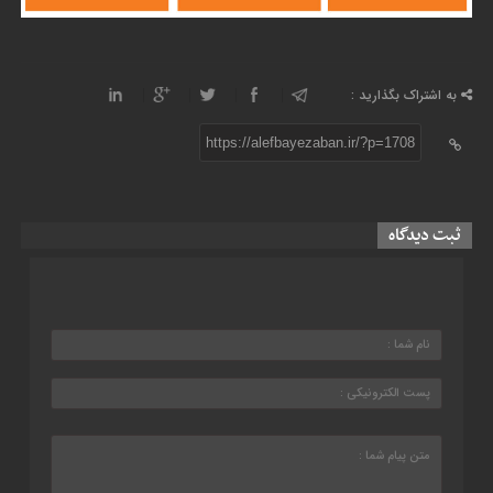
به اشتراک بگذارید :
https://alefbayezaban.ir/?p=1708
ثبت دیدگاه