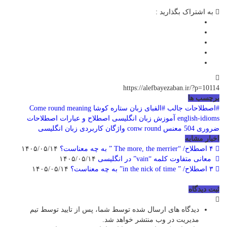
به اشتراک بگذارید :
https://alefbayezaban.ir/?p=10114
برچسب ها
#اصطلاحات جالب
#الفبای زبان ستاره کوشا
Come round meaning
english-idioms
آموزش زبان انگلیسی
اصطلاح و عبارات
اصطلاحات
ضروری 504
معنس conw round
واژگان کاربردی زبان انگلیسی
اخبار مشابه
۴ اصطلاح/ “The more, the merrier ” به چه معناست؟
۱۴۰۵/۰۵/۱۴
معانی متفاوت کلمه “vain” در انگلیسی
۱۴۰۵/۰۵/۱۴
۳ اصطلاح/ ” in the nick of time” به چه معناست؟
۱۴۰۵/۰۵/۱۴
ثبت دیدگاه
دیدگاه های ارسال شده توسط شما، پس از تایید توسط تیم
مدیریت در وب منتشر خواهد شد.