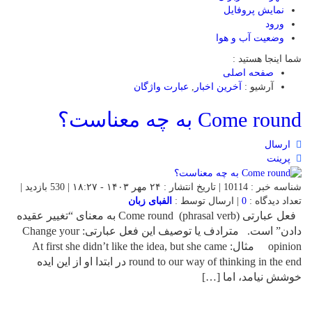
نمایش پروفایل
ورود
وضعیت آب و هوا
شما اینجا هستید :
صفحه اصلی
آرشیو :
آخرین اخبار
,
عبارت واژگان
Come round به چه معناست؟
ارسال
پرینت
شناسه خبر : 10114 | تاریخ انتشار : ۲۴ مهر ۱۴۰۳ - ۱۸:۲۷ | 530 بازدید |
تعداد دیدگاه :
0
| ارسال توسط :
الفبای زبان
‌ ‌ فعل عبارتی (phrasal verb) Come round به معنای “تغییر عقیده
دادن” است. مترادف یا توصیف این فعل عبارتی: Change your
opinion مثال: At first she didn’t like the idea, but she came
round to our way of thinking in the end در ابتدا او از این ایده
خوشش نیامد، اما […]