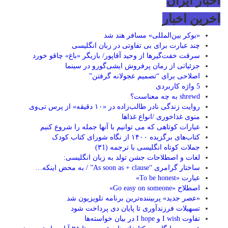
اخبار ایران
اخرین اخبار
«بوکر بین‌المللی» مسافر هند شد
چند عبارت برای بی تفاوتی در زبان انگلیسی
سرقت خفت‌گیرها از وحید آقاپور/ بازیگر «باغ» چاقو خورد
جزئیاتی از رمان پرفروش ایشی‌گورو در سینما
اصلاحی برای “تصمیم عجولانه گرفتن”
5 واژه کاربردی
shrewd به چه معناست؟
روایت زندگی نادر طالب‌زاده در «۱۰ دقیقه» از پرس تی‌وی
منوی غذاخوری /انواع غذاها
عبارات کوتاهی که می توانیم با آنها جمله را شروع کنیم
کتاب‌های برگزیده ۱۴۰۰ از نگاه شورای کتاب کودک
جملات کوتاه انگلیسی با ترجمه (۳1)
لغات و اصطلاحات جشن تولد به زبان انگلیسی:
ساختار گرامری “As soon as + clause” / به محض اینکه…
عبارت «To be honest»
اصطلاح «Go easy on someone»
«عصر جدید» پربیننده‌ترین برنامه تلویزیون شد
تسهیلات فرزندآوری تا پایان دی پرداخت شود
تفاوت I wish و I hope در بیان خواسته‌ها