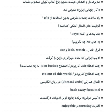
مدیرعامل و اعضای هیئت مدیره باغ کتاب تهران منصوب شدند
«آثار جهانی ایران» معرفی شد
راه ساخت جملات شرطی بدون استفاده از ” If “
قابلیت های افعال کمکی کدامند?
همایند‌های کلمه “Pay”
به جای No چه بگوییم؟
فرق افعال , look, watch و see
ادیب ایرانی که نماد امپراتوری ژاپن را گرفت
چند اصطلاحات کاربردی/ اصطلاح «I’m broke» به چه معناست؟
چند اصطلاح کاربردی/ It’s out of this world
افعال عبارتی (Phrasal Verbs) در زبان انگلیسی
!back away from me
«آلیس مونرو» برنده جایزه نوبل ادبیات درگذشت
تفاوت amusing و enjoyable