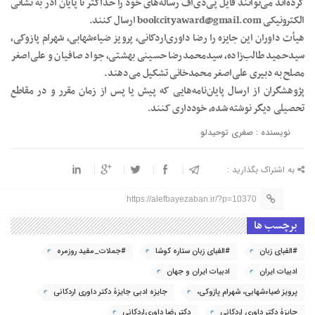
کرده‌اند می‌توانند فایل پی‌دی‌اف رساله‌های خود را حداکثر تا پایان آذر به نشانی
الکترونیکی bookcityaward@gmail.com ارسال کنند.
هیأت داوران این جایزه را رضا داوری‌اردکانی، پرویز ضیاء‌شهابی، شهرام پازوکی،
سیدحمید طالب‌زاده، سیدمحمدرضا حسینی بهشتی، جواد صافیان و علی‌اصغر
مصلح به دبیری علی‌اصغر محمدخانی تشکیل می‌دهند.
پژوهشگران از ارسال پایان‌نامه‌هایی که پیش یا پس از زمان مقرر و در مقاطع
تحصیلی دیگر نوشته شده، خودداری کنند.
نویسنده : صغری توحیدلو
به اشتراک بگذارید :
https://alefbayezaban.ir/?p=10370
برچسب ها
#الفبای زبان
#الفبای زبان ستاره کوشا
#جملات_مفید روزمره
ادبیات ایران
ادبیات ایران و جهان
پرویز ضیاء‌شهابی، شهرام پازوکی،
جایزه ادبی جایزۀ دکتر داوری‌ اردکانی
جایزۀ دکتر داوری‌ اردکانی
دکتر رضا داوری‌اردکانی