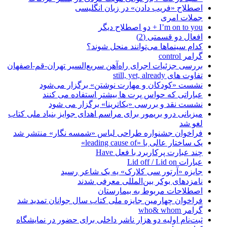
اصطلاح «فریب دادن» در زبان انگلیسی
جملات امری
I’m on to you + دو اصطلاح دیگر
افعال دو قسمتی (2)
کدام سینماها می‌توانند منحل شوند؟
گرامر control
بررسی جزئیات اجرای راه‌آهن سریع‌السیر تهران-قم-اصفهان
تفاوت های still, yet, already
نشست «کودکان و مهارت نوشتن» برگزار می‌شود
عباراتی که حواس پرت ها بیشتر استفاده می کنند
نشست نقد و بررسی «یکاترینا» برگزار می شود
میزبانی درو بریمور برای مراسم اهدای جوایز بنیاد ملی کتاب
لغو شد
فراخوان جشنواره طراحی لباس «شمسه نگار» منتشر شد
یک ساختار عالی با «leading cause of»
چند عبارت پرکاربرد با فعل Have
عبارات Lid off / Lid on
جایزه «آرتور سی کلارک» یه یک شاعر رسید
نامزدهای بوکر بین‌المللی معرفی شدند
اصطلاحات مربوط به بیمارستان
فراخوان چهارمین جایزه ملی کتاب سال جوانان تمدید شد
گرامر who& whom
ثبت‌نام اولیه دو هزار ناشر داخلی برای حضور در نمایشگاه