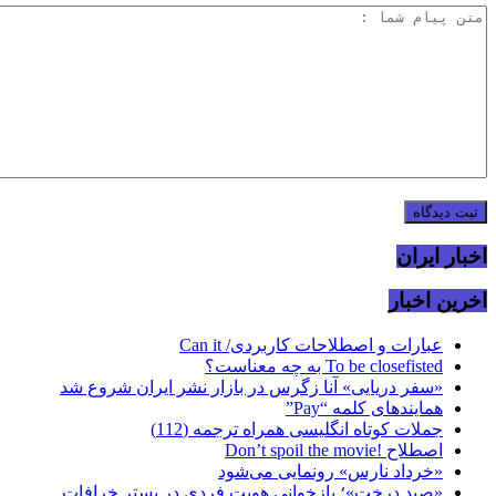
اخبار ایران
اخرین اخبار
عبارات و اصطلاحات کاربردی/ Can it
To be closefisted به چه معناست؟
«سفر دریایی» آنا زگرس در بازار نشر ایران شروع شد
همایند‌های کلمه “Pay”
جملات کوتاه انگلیسی همراه ترجمه (112)
اصطلاح !Don’t spoil the movie
«خرداد نارس» رونمایی می‌شود
«صید درخت»؛ بازخوانی هویت فردی در بستر خرافات