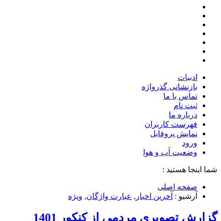
ادبیات
بازنشانی گذرواژه
تماس با ما
ثبت نام
درباره ما
فهرست کاربران
نمایش پروفایل
ورود
وضعیت آب و هوا
شما اینجا هستید :
صفحه اصلی
آرشیو :
آخرین اخبار
,
عبارت واژگان
,
ویژه
گزارش تصویری مردمی از کنکور 1401