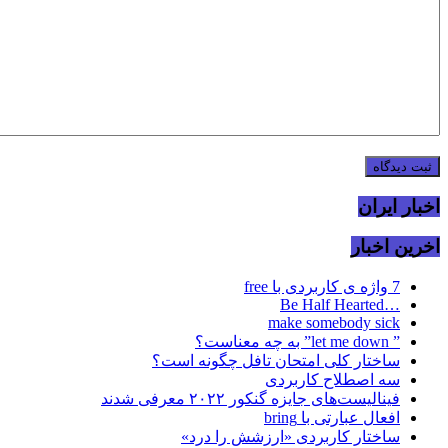
اخبار ایران
اخرین اخبار
7 واژه ی کاربردی با free
…Be Half Hearted
make somebody sick
” let me down” به چه معناست؟
ساختار کلی امتحان تافل چگونه است؟
سه اصطلاح کاربردی
فینالیست‌های جایزه گنکور ۲۰۲۲ معرفی شدند
افعال عبارتی با bring
ساختار کاربردی «ارزشش را درد»