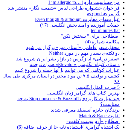
من حساسیت دارم! …I ‘m allergic to
فراخوان جشنواره طراحی لباس «شمسه نگار» منتشر شد
گرامر as good as
عبارت‌های مغایرت Even though & although
جملات آموزنده و امید بخش انگلیسی (۱7)
ten minutes flat
اصطلاحی برای ” سختش نکن”
مکالمه شماره (4)
محفل شعر فاطمی «آستان مهر» برگزار می‌شود
دو نکته‌ی بسیار مهم در مورد Neither
«سفر دریایی» آنا زگرس در بازار نشر ایران شروع شد
داستان کوتاه انگلیسی «Elevator» همراه ترجمه
عبارات کوتاهی که می توانیم با آنها جمله را شروع کنیم
کشف و توقیف ۷.۵ تن مواد مخدر در استان مرکزی طی سال
۹۶
5 ضرب المثل انگلیسی
بهترین کتاب های گرامر زبان انگلیسی
چند عبارت کاربردی/ Stop nonsense & Buzz off به چه
معناست؟
برندگان جایزه آنسفیلد معرفی شدند
تفاوت Match & Race
اصطلاح «آدم پوست کلفت»
یک اشتباه گرامری /استفاده نابه جا از حرف اضافه (6)