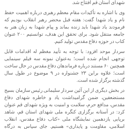
شهدای استان قم افتتاح شد.
وی با اشاره به تأکیدات مقام معظم رهبری درباره اهمیت حفظ
نام و یاد شهدا گفت: هفته قبل محضر رهبر انقلاب بودیم که
فرمودند یاد شهدا باید زنده بماند و پیام شهدا به زبان هنر به
جامعه منتقل شود. برای تحقق این هدف، توانستیم ۲۰۰ عنوان
کتاب در حوزه دفاع مقدس تولید کنیم.
سردار موحد افزود: با توجه به تأیید مغظم له اقدامات قابل
توجهی انجام شده است؛ به‌عنوان نمونه سه فیلم سینمایی
همچنین ۶۰ مستند درباره فرماندهان دفاع مقدس در حال ساخت
است؛ علاوه براین ۲۳ جشنواره در ۹ موضوع در طول سال
گذشته برگزار شده است.
در بخش دیگری از این آئین سردار سلیمانی رئیس سازمان بسیج
مستضعفین، ضمن گرامیداشت یاد و خاطره شهدای دفاع
مقدس، مدافع حرم، سلامت و امنیت به ویژه شهدای قم عنوان
کرد: در آستانه برگزاری کنگره ملی شهدای استان قم، شاهد
برپایی یازدهمین نمایشگاه ملی «کتاب دفاع مقدس، انقلاب
اسلامی، مقاومت و پایداری» هستیم. جای سپاس به درگاه