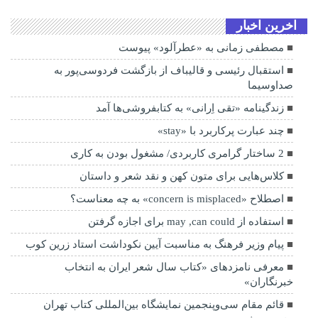
اخرین اخبار
مصطفی زمانی به «عطرآلود» پیوست
استقبال رئیسی و قالیباف از بازگشت فردوسی‌پور به
صداوسیما
زندگینامه «تقی اِرانی» به کتابفروشی‌ها آمد
چند عبارت پرکاربرد با «stay»
2 ساختار گرامری کاربردی/ مشغول بودن به کاری
کلاس‌هایی برای متون کهن و نقد شعر و داستان
اصطلاح «concern is misplaced» به چه معناست؟
استفاده از may ,can could برای اجازه گرفتن
پیام وزیر فرهنگ به مناسبت آیین نکوداشت استاد زرین کوب
معرفی نامزدهای «کتاب سال شعر ایران به انتخاب
خبرنگاران»
قائم مقام سی‌وپنجمین نمایشگاه بین‌المللی کتاب تهران