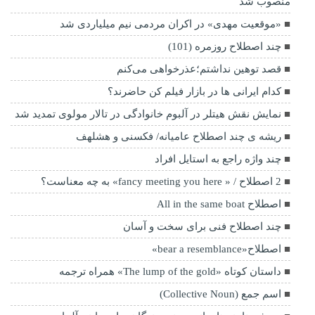
منصوب شد
«موقعیت مهدی» در اکران مردمی نیم میلیاردی شد
چند اصطلاح روزمره (101)
قصد توهین نداشتم؛عذرخواهی می‌کنم
کدام ایرانی ها در بازار فیلم کن حاضرند؟
نمایش نقش هیتلر در آلبوم خانوادگی در تالار مولوی تمدید شد
ریشه ی چند اصطلاح عامیانه/ فکسنی و هشلهف
چند واژه راجع به استایل افراد
2 اصطلاح / « fancy meeting you here» به چه معناست؟
اصطلاح All in the same boat
چند اصطلاح فنی برای سخت و آسان
اصطلاح«bear a resemblance»
داستان کوتاه «The lump of the gold» همراه ترجمه
اسم جمع (Collective Noun)