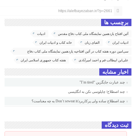
https://alefbayezaban.ir/?p=2661
برچسب ها
آئین افتتاح یازدهمین نمایشگاه ملی کتاب دفاع مقدس
ادبیات
ادبیات ایران
الفبای زبان
خانه کتاب و ادبیات ایران
سی‌امین دوره هفته کتاب در آئین افتتاحیه یازدهمین نمایشگاه ملی کتاب دفاع
مقدس
علی‌ابن ابیطالب قم و احمد امیرآبادی
هفته کتاب جمهوری اسلامی ایران
اخبار مشابه
چند عبارت جایگزین “I’m tired”
چند اصطلاح/ چاپلوسی نکن به انگلیسی
چند اصطلاح ساده ولی پرکاربرد/Don’t seweat it به چه معناست؟
ثبت دیدگاه