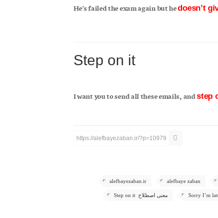
doesn’t gi
Step on it
I want you to send all these emails, and
step o
https://alefbayezaban.ir/?p=10979
alefbayezaban.ir
alefbaye zaban
معنی اصطلاح Step on it