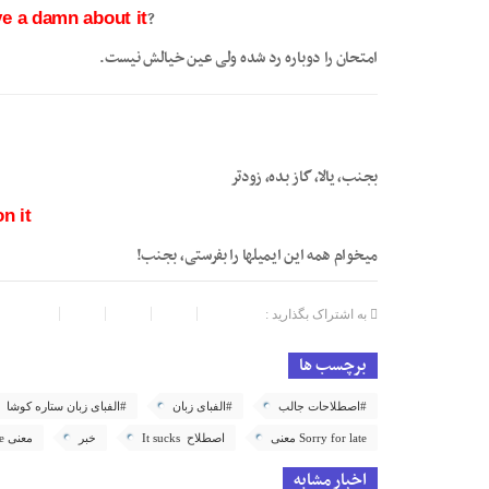
?He’s failed the exam again but he
ve a damn about it
امتحان را دوباره رد شده ولی عین خیالش نیست.
بجنب، یالا، گاز بده، زودتر
n it
میخوام همه این ایمیلها را بفرستی، بجنب!
به اشتراک بگذارید :
برچسب ها
#اصطلاحات جالب
#الفبای زبان
#الفبای زبان ستاره کوشا
Sorry for late معنی
اصطلاح It sucks
خبر
معنی Sorry I’m late
اخبار مشابه