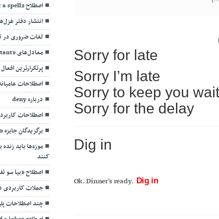
on
اصطلاح «cast a spell» به چه معنی است؟
it»
به
انتشار دفتر غزل‌ه
چه
معناست؟
لغات ضروری در ت
Sorry for late
معادل‌های «It is important»
پرتکرارترین افعال
Sorry I’m late
اصطلاحات عامیانه و
Sorry to keep you wai
درباره deny
Sorry for the delay
اصطلاحات کاربردی (
برگزیدگان جایزه 
Dig in
موزه‌ها باید زنده 
کنند
اصطلاح «بیا سو تف
Ok. Dinner’s ready.
Dig in
جملات کاربردی د
چند اصطلاحات پل