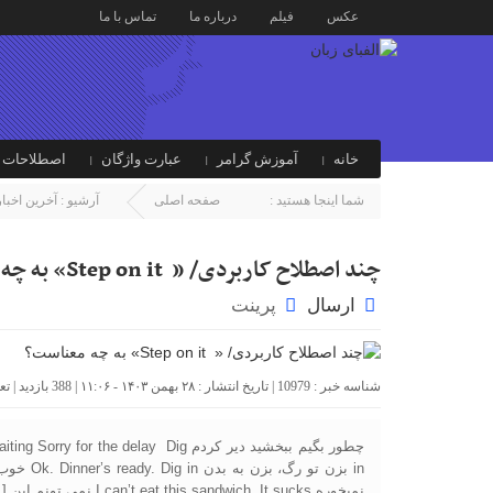
عکس
فیلم
درباره ما
تماس با ما
خانه
آموزش گرامر
عبارت واژگان
اصطلاحات ز
شما اینجا هستید :
صفحه اصلی
آرشیو :
آخرین اخبار
چند اصطلاح کاربردی/ « Step on it» به چه معناست؟
ارسال
پرینت
شناسه خبر : 10979 | تاریخ انتشار : ۲۸ بهمن ۱۴۰۳ - ۱۱:۰۶ | 388 بازدید | تعداد دیدگاه :
چطور بگیم ببخشید دیر کردم  the delay Dig
نمیخوره I can’t eat this sandwich. It sucks نمی تونم این […]