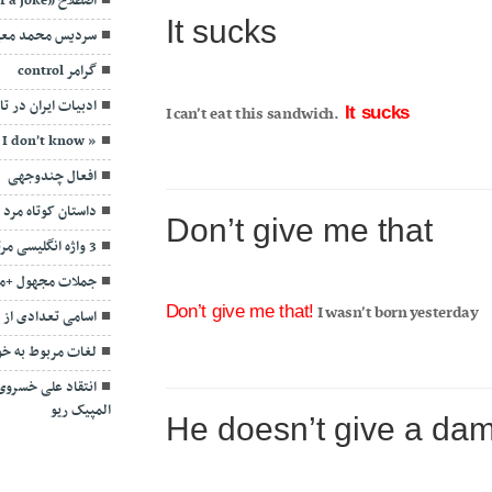
اصطلاح «Butt of a joke» به چه معناست؟
It sucks
سردیس محمد معی
گرامر control
ادبیات ایران در تا
I can’t eat this sandwich.
It sucks
« several ways to say« I don’t know
افعال چندوجهی
داستان کوتاه مرد و 
Don’t give me that
3 واژه انگلیسی مرتبط با پول
جملات مجهول +مث
I wasn’t born yesterday
Don’t give me that!
اسامی تعدادی از م
لغات مربوط به خو
انتقاد علی خسروی
المپیک ریو
He doesn’t give a dam