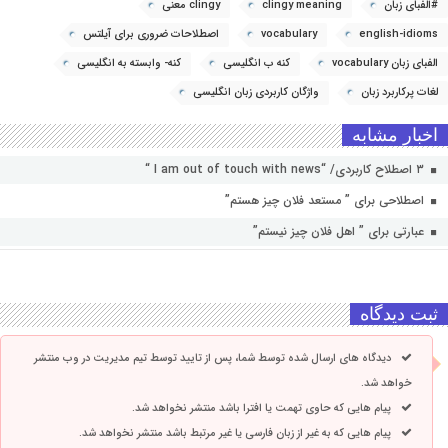
#الفبای زبان
clingy meaning
clingy معنی
english-idioms
vocabulary
اصطلاحات ضروری برای آیلتس
الفبای زبان vocabulary
کنه ب انگلیسی
کنه- وابسته به انگلیسی
لغات پرکاربرد زبان
واژگان کاربردی زبان انگلیسی
اخبار مشابه
۳ اصطلاح کاربردی/ “I am out of touch with news “
اصطلاحی برای ” مستعد فلان چیز هستم”
عبارتی برای ” اهل فلان چیز نیستم”
ثبت دیدگاه
دیدگاه های ارسال شده توسط شما، پس از تایید توسط تیم مدیریت در وب منتشر
خواهد شد.
پیام هایی که حاوی تهمت یا افترا باشد منتشر نخواهد شد.
پیام هایی که به غیر از زبان فارسی یا غیر مرتبط باشد منتشر نخواهد شد.