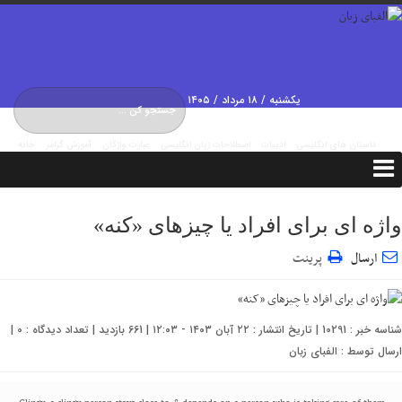
یکشنبه / ۱۸ مرداد / ۱۴۰۵
Sunday, 9 August , 2026
داستان های انگلیسی
ادبیات
اصطلاحات زبان انگلیسی
عبارت واژگان
آموزش گرامر
خانه
درباره ما
تماس با ما
مکالمات
واژه ای برای افراد یا چیزهای «کنه»
ارسال
پرینت
شناسه خبر : 10291 | تاریخ انتشار : ۲۲ آبان ۱۴۰۳ - ۱۲:۰۳ | 661 بازدید | تعداد دیدگاه :
0
|
ارسال توسط :
الفبای زبان