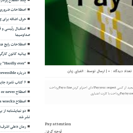
چند اصطلاح پرکار
اصطلاحات ضروری (5
حرف اضافه برای in the beginning
استقبال رئیسی و ق
صداوسیما
اصطلاحات رایج هن
بیانیه کانون کارگ
“Hardly ever” به چه معناست؟
0
| ارسال توسط :
الفبای زبان
درباره irreparable & irreversible
۶ کتاب نامزد جایزه ادبی «خانه پوشکین» شدند
همایند‌های کلمه “Pay” Pay attentionتوجه کردن Pay a complimentتعریف و تمجید از کسی Pay your respectادای احترام کردن Pay a fineپرداخت
اصطلاح Either now or never
اصطلاح «nervous wreck» به چه معنی است؟
دو نمایشنامه از ب
نشر شد
Pay attention
رمان «علی اشرف»
توجه کردن