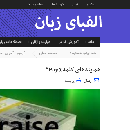
عکس
فیلم
درباره ما
تماس با ما
خانه
آموزش گرامر
عبارت واژگان
اصطلاحات زبان
شما اینجا هستید :
صفحه اصلی
آرشیو :
آخرین اخبا
همایند‌های کلمه “Pay”
ارسال
پرینت