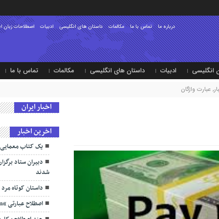
درباره ما
تماس با ما
مکالمات
داستان های انگلیسی
ادبیات
اصطلاحات زبان ا
 انگلیسی
ادبیات
داستان های انگلیسی
مکالمات
تماس با ما
ر
,
عبارت واژگان
اخبار ایران
اخرین اخبار
یک کتاب معمایی 
دبیران ستاد برگزا
شدند
داستان کوتاه مرد و 
اصطلاح عبارتی “loose cannon”