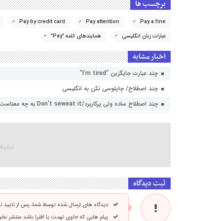
برچسب ها
Pay by credit card
Pay attention
Pay a fine
عبارات زبان انگلیسی
همایند‌های کلمه "Pay"
اخبار مشابه
چند عبارت جایگزین “I’m tired”
چند اصطلاح/ چاپلوسی نکن به انگلیسی
چند اصطلاح ساده ولی پرکاربرد/Don’t seweat it به چه معناست؟
ثبت دیدگاه
دیدگاه های ارسال شده توسط شما، پس از تایید 
پیام هایی که حاوی تهمت یا افترا باشد منتشر نخ