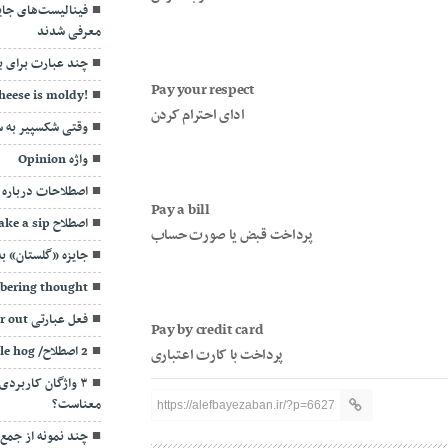
معرفی شدند
چند عبارت برای بی
Pay your respect
!The cheese is moldy
ادای احترام کردن
وقتی شکسپیر به 
واژه Opinion
اصطلاحات درباره پو
Pay a bill
اصطلاح Take a sip
پرداخت قبض یا صورت حساب
جایزه «گلستان» به
obering thought
فعل عبارتی Bear out به چه معناست؟
Pay by credit card
2 اصطلاح/ by the book & go the whole hog
پرداخت با کارت اعتباری
معناست؟
https://alefbayezaban.ir/?p=6627
چند نمونه از جمع‌