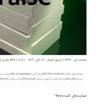
شناسه خبر : 6627 | تاریخ انتشار : ۰۶ آبان ۱۴۰۲ - ۱۸:۲۰ | 548 بازدید | تعداد دیدگاه :
جریمه Pay a billپرداخت قبض یا صورت حساب Pay in cashپرداخت نقدی Pay by credit cardپرداخت با کارت اعتباری
همایند‌های کلمه “Pay”