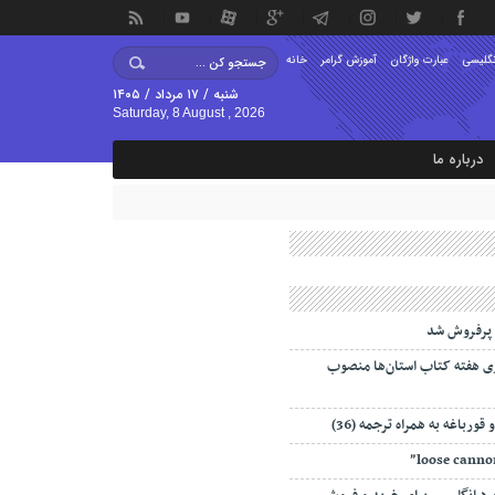
نگلیسی
عبارت واژگان
آموزش گرامر
خانه
شنبه / ۱۷ مرداد / ۱۴۰۵
Saturday, 8 August , 2026
درباره ما
پرفروش شد
ری هفته کتاب استان‌ها منصوب
قورباغه به همراه ترجمه (36)