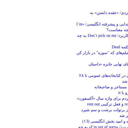
بردی/ «عقده داشتن» به
چند اصطلاح ابتدایی و پیشرفته انگلیسی/ «I’m
10 اصطلاح پرکاربرد/ Don’t pick on me به چه
 Dead
یلم‌های که “سوره” در بازار کن
ی نهایی جایزه «داستان
عضویت رایگان در کتابخانه‌های عمومی تا ۲۸
 شد
با it
ردم برای واژه سال «آکسفورد»
از برتولت برشت و سم شپرد
ر شد
و امید بخش انگلیسی (۱3)
3 اصطلاح پرکاربرد/ «I’m out of sorts» به چه