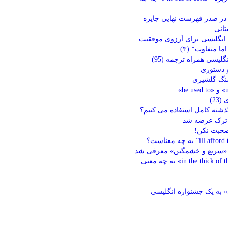
در صدر فهرست نهایی جایزه
تانی
 انگلیسی برای آرزوی موفقیت
ما متفاوت* (۳)
گلیسی همراه ترجمه (95)
 دستوری
نگ گلشیری
23)
ذشته کامل استفاده می کنیم؟
 ترک عرضه شد
حبت نکن!
ه «سریع و خشمگین» معرفی شد
اصطلاح «in the thick of things» به چه معنی
» به یک جشنواره انگلیسی