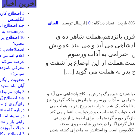
اخرین اخبار
3 اصطلاح کار
انگلیسس
0
| ارسال توسط :
الفبای
swamped» به چه معناست؟
ک،قرن پانزدهم،هملت شاهزاده ي
معنی؟
ادشاهی می آید و می بیند عمویش
اصطلاحات با کلمه
 احترامی به آداب ورسوم
اعلام اسامی ف
است.هملت از این اوضاع برآشفت و
عرضه می‌کند
معرفی نامزدها
 پدر به هملت می گوید […]
سیمرغ»
آبان ماه تمدید
3 واژه مرتبط/ مستاجر و صاحبخانه
 باشنیدن خبرمرگ پدرش به کاخ پادشاهی می آید و
چند اصطلاح پٌرو 
ترامی به آداب ورسوم ،بامادرش-ملکه گرترود-نیز
رای‌گیری از م
تاا ینکه یک شب خواب دید روح پدر به هملت می
درباره کلمه rent و فعل ترکیبی rent out
وقت خواب کشته است.و درخواست انتقام می کند.
دو نمایشنامه 
بازیگر دوره گرد،هملت برای اطمینان از درستی
راهی بازار نش
 قتل گوندزاگا را درحضور شاه به روی صحنه
جملات آموزنده 
ایت کلادیوس است.وداستانش به ماجرای کشته شدن