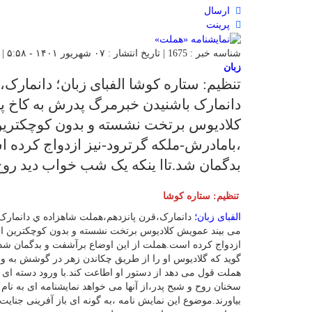
ارسال
پرینت
شناسه خبر : 1675 | تاریخ انتشار : ۰۷ شهریور ۱۴۰۱ - ۵:۵۸ | 896 بازدید | تعداد دیدگاه :
زبان
تنظیم: ستاره کوشا الفبای زبان؛ دانمار
دانمارک باشنیدن خبرمرگ پدرش به کاخ پ
کلادیوس برتخت نشسته و بدون کوچکترین
،بامادرش-ملکه گرترود-نیز ازدواج کرده 
بدگمان شد.تاا ینکه یک شب خواب دید روح
تنظیم: ستاره کوشا
الفبای زبان؛
دانمارک،قرن پانزدهم،هملت شاهزاده ي دانمارک
می بیند عمویش کلادیوس برتخت نشسته و بدون کوچکترین اح
ازدواج کرده است.هملت از این اوضاع برآشفت و بدگمان شد.
گوید که گلادیوس او را از طریق چکاندن زهر در گوشش به 
هملت قول می دهد از دستور او اطاعت کند.با ورود دسته ای 
سخنان روح و شبح پدر،از آنها می خواهد نمایشنامه ای به نام
بیاورند.موضوع این نمایش نامه ،به گونه ای باز آفرینی جن