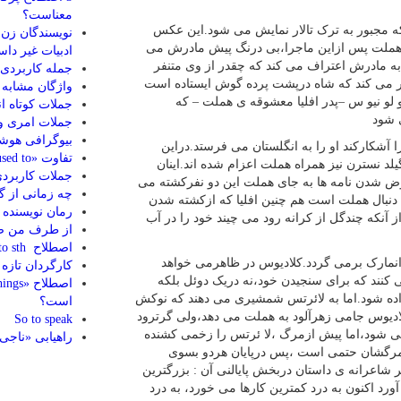
معناست؟
ه مجبور به ترک تالار نمایش می شود.این عکس
نویسندگان زن 
د.هملت پس ازاین ماجرا،بی درنگ پیش مادرش می
ادبیات غیر داس
به مادرش اعتراف می کند که چقدر از وی متنفر
جمله کاربردی
ور می کند که شاه درپشت پرده گوش ایستاده است
واژگان مشابه ا
لو نیو س –پدر افلیا معشوقه ی هملت – که
جملات کوتاه ان
جملات امری و
بیوگرافی هوش
 آشکارکند او را به انگلستان می فرستد.دراین
تفاوت «used to» و «be used to»
د نسترن نیز همراه هملت اعزام شده اند.اینان
جملات کاربردی (
 عوض شدن نامه ها به جای هملت این دو نفرکشته می
چه زمانی از گ
ه دنبال هملت است هم چنین افلیا که ازکشته شدن
رمان نویسنده
نکه چندگل از کرانه رود می چیند خود را در آب
از طرف من ص
اصطلاح ill afford to sth” به چه معناست؟
نمارک برمی گردد.کلادیوس در ظاهرمی خواهد
کارگردان تاز
کنند که برای سنجیدن خود،نه دریک دوئل بلکه
ن داده شود.اما به لائرتس شمشیری می دهند که نوکش
است؟
ادیوس جامی زهرآلود به هملت می دهد،ولی گرترود
So to speak
شود،اما پیش ازمرگ ،لا ئرتس را زخمی کشنده
راهیابی «ناجی
 مرگشان حتمی است ،پس درپایان هردو بسوی
 شاعرانه ی داستان دربخش پایالنی آن : بزرگترین
رد اکنون به درد کمترین کارها می خورد، به درد