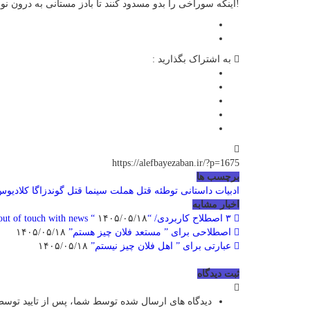
اینکه سوراخی را بدو مسدود کنند تا بادز مستانی به درون نوزد!
به اشتراک بگذارید :
https://alefbayezaban.ir/?p=1675
برچسب ها
ادبیات داستانی
توطئه قتل هملت
سینما
قتل گوندزاگا
کلادیو
اخبار مشابه
۳ اصطلاح کاربردی/ “I am out of touch with news “
۱۴۰۵/۰۵/۱۸
اصطلاحی برای ” مستعد فلان چیز هستم”
۱۴۰۵/۰۵/۱۸
عبارتی برای ” اهل فلان چیز نیستم”
۱۴۰۵/۰۵/۱۸
ثبت دیدگاه
دیدگاه های ارسال شده توسط شما، پس از تایید توسط