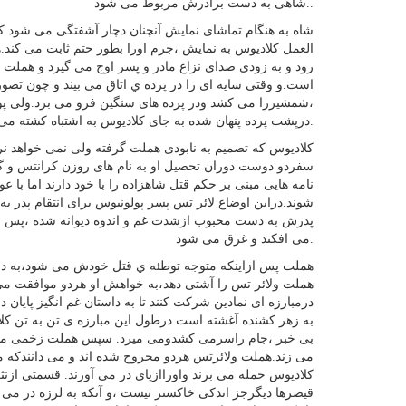
شاهی به دست برادرش مربوط می شود..
شاه به هنگام تماشای نمایش آنچنان دچار آشفتگی می شود ک
العمل کلادیوس به نمایش ،جرم اورا بطور حتم ثابت می کن
رود و به زودي صدای نزاع مادر و پسر اوج می گیرد و هملت 
است.و وقتی سایه ای را در پرده ي اتاق می بیند و چون تص
،شمشیررا می کشد ودر پرده های سنگین فرو می برد.ولی پو 
درپشت پرده پنهان شده به جای کلادیوس به اشتباه کشته می شود.
كلادیوس که تصمیم به نابودی هملت گرفته ولی نمی خواهد نرا
سفردو دوست دوران تحصیل او به نام های روزن کرانتس و گیل
نامه هایی مبنی بر حکم قتل شاهزاده را با خود دارند اما با
شوند.دراین اوضاع لائر تس پسر پولونیوس برای انتقام پدر ب
پدرش به دست محبوب ازشدت غم و اندوه دیوانه شده ،پس از آ
می افکند و غرق می شود.
هملت پس ازاینکه متوجه توطئه ي قتل خودش می شود،به دا
هملت ولائر تس را آشتی دهد،به خواهش او هردو موافقت می 
درمبارزه ای نمادین شرکت کنند تا به داستان غم انگیز پایا
به زهر کشنده آغشته است.درطول این مبارزه ی تن به تن کل
بی خبر ،جام راسرمی کشدومی میرد. سپس هملت زخمی می 
می زند.هملت ولائرتس هردو مجروح شده اند و می دانندکه
کلادیوس حمله می برند واوراازپای در می آورند. قسمتی ازنثر
قیصرها دیگرجز اندکی خاکستر نیست ،و آنکه به لرزه در می آو