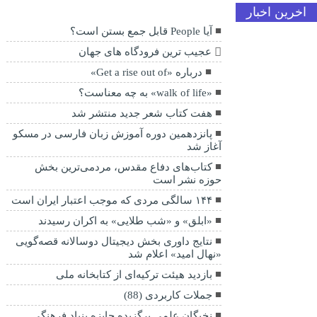
اخرین اخبار
آیا People قابل جمع بستن است؟
عجیب ترین فرودگاه های جهان
درباره «Get a rise out of»
«walk of life» به چه معناست؟
هفت کتاب شعر جدید منتشر شد
پانزدهمین دوره آموزش زبان فارسی در مسکو
آغاز شد
کتاب‌های دفاع مقدس، مردمی‌ترین بخش
حوزه نشر است
۱۴۴ سالگی مردی که موجب اعتبار ایران است
«ابلق» و «شب طلایی» به اکران رسیدند
نتایج داوری بخش دیجیتال دوسالانه قصه‌گویی
«نهال امید» اعلام شد
بازدید هیئت ترکیه‌ای از کتابخانه ملی
جملات کاربردی (88)
نخبگان علمی برگزیده جایزه بنیاد فرهنگی