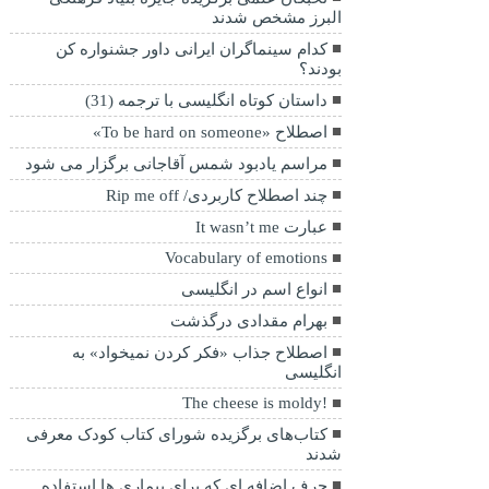
البرز مشخص شدند
کدام سینماگران ایرانی داور جشنواره کن
بودند؟
داستان کوتاه انگلیسی با ترجمه (31)
اصطلاح «To be hard on someone»
مراسم یادبود شمس آقاجانی برگزار می شود
چند اصطلاح کاربردی/ Rip me off
عبارت It wasn’t me
Vocabulary of emotions
انواع اسم در انگلیسی
بهرام مقدادی درگذشت
اصطلاح جذاب «فکر کردن نمیخواد» به
انگلیسی
!The cheese is moldy
کتاب‌های برگزیده شورای کتاب کودک معرفی
شدند
حرف اضافه ای که برای بیماری ها استفاده