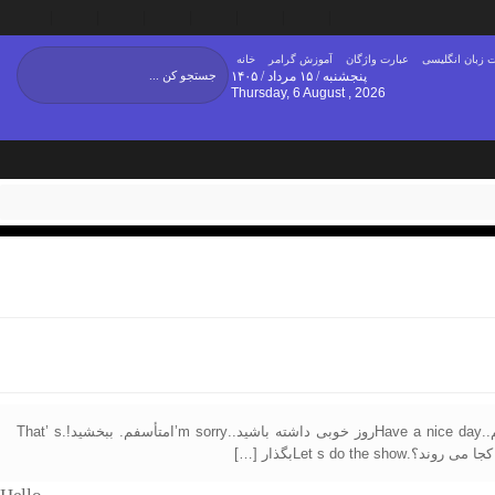
 زبان انگلیسی
عبارت واژگان
آموزش گرامر
خانه
پنجشنبه / ۱۵ مرداد / ۱۴۰۵
Thursday, 6 August , 2026
Helloسلام.?How do you doحال شما چطور است؟?How’s it goingاوضاع چطوره؟?Good, and youخوب است، شما چطوري؟.You re welcomeخواهش می کنم..Have a nice dayروز خوبی داشته باشید..I’m sorryمتأسفم. ببخشید!.That’ s