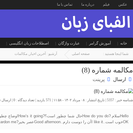
عکس
فیلم
درباره ما
تماس با ما
خانه
آموزش گرامر
عبارت واژگان
اصطلاحات زبان انگلیسی
شما اینجا هستید :
صفحه اصلی
آرشیو :
آخرین اخبار
,
مکالمات
مکالمه شماره (8)
ارسال
پرینت
شناسه خبر : 5357 | تاریخ انتشار : ۰۸ مرداد ۱۴۰۲ - ۱۱:۵۸ | 571 بازدید | تعداد دیدگاه :
0
| ارسال 
OKخوب است..I like itآن را دوست دارم..Good afternoonعصر بخیر?Pardon meببخشید چی فرمودید؟?How much is itقیمتش چند است؟?Where do they goآنها کجا می روند؟.Let s do the showبگذار […]