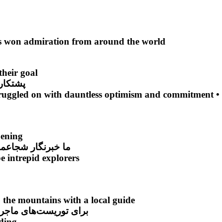
 has won admiration from around the world
heir goal
پشتکار
• In spite of the scale of the famine, the relief workers struggled on with dauntless optimism and commitment
pening
ما خبرنگار شجاعما
e intrepid explorers
o the mountains with a local guide
برای توریست‌های ماجراج
ding