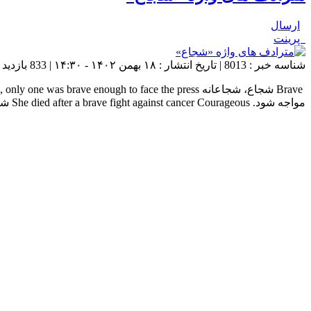
ارسال
پرینت
شناسه خبر : 8013 | تاریخ انتشار : ۱۸ بهمن ۱۴۰۲ - ۱۴:۳۰ | 833 بازدید | تعداد دیدگاه :
مواجه شود. She died after a brave fight against cancer Courageous شجاع I hope people will be courageous enough […]