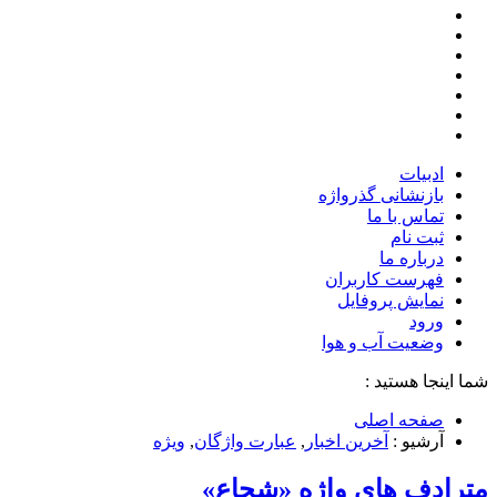
ادبیات
بازنشانی گذرواژه
تماس با ما
ثبت نام
درباره ما
فهرست کاربران
نمایش پروفایل
ورود
وضعیت آب و هوا
شما اینجا هستید :
صفحه اصلی
آرشیو :
آخرین اخبار
,
عبارت واژگان
,
ویژه
مترادف های واژه «شجاع»