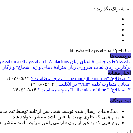
به اشتراک بگذارید :
https://alefbayezaban.ir/?p=8013
برچسب ها
#اصطلاحات جالب
#الفبای زبان
Audacious شجاع، شجاعانه
alefbayezaban.ir
aye zaban
پرکاربرد زبان
لغات ضروری زبان
مترادف های واژه "شجاع"
واژگان 
اخبار مشابه
۴ اصطلاح/ “The more, the merrier ” به چه معناست؟
۱۴۰۵/۰۵/۱۴
معانی متفاوت کلمه “vain” در انگلیسی
۱۴۰۵/۰۵/۱۴
۳ اصطلاح/ ” in the nick of time” به چه معناست؟
۱۴۰۵/۰۵/۱۴
ثبت دیدگاه
دیدگاه های ارسال شده توسط شما، پس از تایید توسط تیم مدی
پیام هایی که حاوی تهمت یا افترا باشد منتشر نخواهد شد.
پیام هایی که به غیر از زبان فارسی یا غیر مرتبط باشد منتشر ن