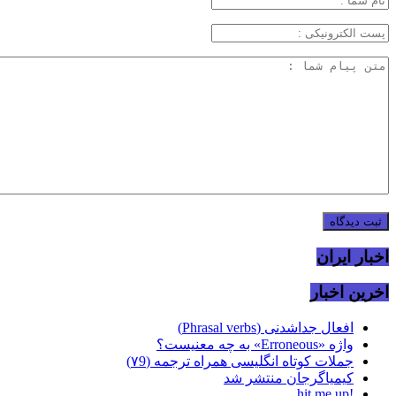
اخبار ایران
اخرین اخبار
افعال جداشدنی (Phrasal verbs)
واژه «Erroneous» به چه معنیست؟
جملات کوتاه انگلیسی همراه ترجمه (۷9)
کیمیاگرجان منتشر شد
!hit me up