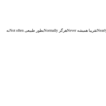
Frequentlyاغلب Generallyعموما Hardly everخیلی بندرت Hourlyساعتی Many timesبدفعات Monthlyماهیانه Most timesاکثر اوقات Nearly alwaysتقریبا همیشه Neverهرگز Normallyبطور طبیعی Not oftenنه