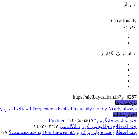
نه زیاد
Occasionally
بندرت
به اشتراک بگذارید :
https://alefbayezaban.ir/?p=6267
برچسب ها
Nearly always
Hourly
Frequently
Frequency adverbs
اصطلاحات زبان
اخبار مشابه
چند عبارت جایگزین “I’m tired”
۱۴۰۵/۰۵/۱۷
چند اصطلاح/ چاپلوسی نکن به انگلیسی
۱۴۰۵/۰۵/۱۷
چند اصطلاح ساده ولی پرکاربرد/Don’t seweat it به چه معناست؟
۱۴۰۵/۰۵/۱۷