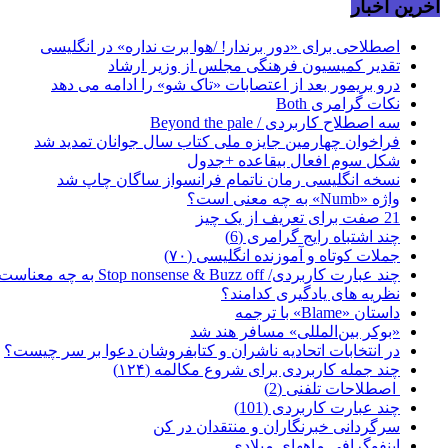
اخرین اخبار
اصطلاحی برای «دور برندار! /هوا برت نداره» در انگلیسی
تقدیر کمیسیون فرهنگی مجلس از وزیر ارشاد
درو بریمور بعد از اعتصابات «تاک شو» را ادامه می دهد
نکات گرامری Both
سه اصطلاح کاربردی / Beyond the pale
فراخوان چهارمین جایزه ملی کتاب سال جوانان تمدید شد
شکل سوم افعال بیقاعده +جدول
نسخه انگلیسی رمان ناتمام فرانسواز ساگان چاپ شد
واژه «Numb» به چه معنی است؟
21 صفت برای تعریف از یک چیز
چند اشتباه رایج گرامری (6)
جملات کوتاه و آموزنده انگلیسی (۷۰)
چند عبارت کاربردی/ Stop nonsense & Buzz off به چه معناست؟
نظریه های یادگیری کدامند؟
داستان «Blame» با ترجمه
«بوکر بین‌المللی» مسافر هند شد
در انتخابات اتحادیه ناشران و کتابفروشان دعوا بر سر چیست؟
چند جمله کاربردی برای شروع مکالمه (۱۲۴)
اصطلاحات تلفنی (2)
چند عبارت کاربردی (101)
سرگردانی خبرنگاران و منتقدان در کن
اینفوگرافی ماههای میلادی