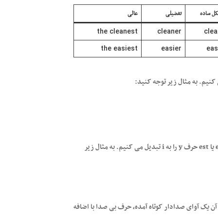
ل ساده
تفضیلی
عالی
the cleanest
cleaner
clea
the easiest
easier
eas
برای صفاتی که به y ختم می شوند، پیش از اضافه کردن er یا est حرف y را به i تبدیل می کنیم. به مثال زیر
ن یک آوای صدادار کوتاه آمده، حرف بی صدا با اضافه