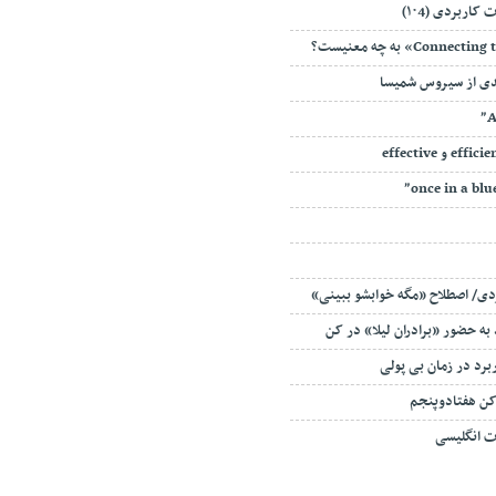
اربردی (۱۰4)
دی از سیروس شمیسا
دی/ اصطلاح «مگه خوابشو ببینی»
به حضور «برادران لیلا» در کن
برد در زمان بی پولی
 کن هفتادوپنجم
ات انگلیسی