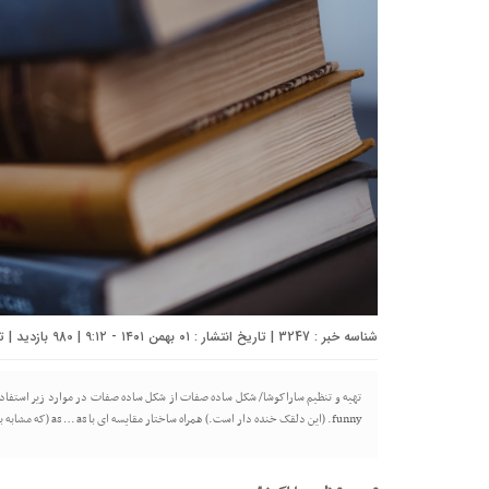
شناسه خبر : 3247 | تاریخ انتشار : ۰۱ بهمن ۱۴۰۱ - ۹:۱۲ | 980 بازدید | تعداد دیدگاه :
funny. (این دلقک خنده دار است.) همراه ساختار مقایسه ای با as … as (که مشابه بودن یک خصوصیت را نشان میدهد.) به مثال زیر توجه کنید: You […]