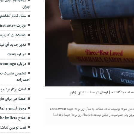
«بخوانیم برای ایر
تهران
سنگ تمام گذاشتی
عبارت «First rate»
اصطلاحات کاربردی (
مدیر جدید آی فی
درباره deny
درباره “oncoming/Incoming/upcoming”
ششمین نشست تخص
احمدزاده
لغات پرکاربرد و پ
0
| ارسال توسط :
الفبای زبان
اصطلاحی برای “نه
مجوز فیلیمو و نماو
تهیه و تنظیم‌ ساراکوشا/ شکل ساده صفات از شکل ساده صفات در موارد زیر استفاده می شود: توصیف ساده صفات. به مثال زیر توجه کنید: The clown is
اصلاح “Bite the bullet” به چه معناست؟
قصد توهین نداشت