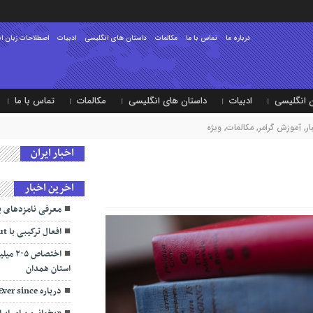
درباره ما
تماس با ما
مکالمات
داستان های انگلیسی
ادبیات
اصطلاحات زبان ا
 انگلیسی
ادبیات
داستان های انگلیسی
مکالمات
تماس با ما
ر
,
آموزش گرامر
,
مکالمات
,
ویژه
اخبار ایران
اخرین اخبار
معرفی نامزدهای ب
افعال ترکیبی با Put
اختصاص
استان همدان
درباره Ever since