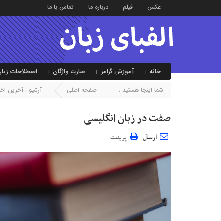
عکس
فیلم
درباره ما
تماس با ما
خانه
آموزش گرامر
عبارت واژگان
اصطلاحات زبان
شما اینجا هستید :
صفحه اصلی
آرشیو :
آخرین اخبا
صفت در زبان انگلیسی
ارسال
پرینت