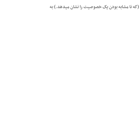
همراه ساختار مقایسه ای با not as … as / not so … as (که نا مشابه بودن یک خصوصیت را نشان میدهد.) به