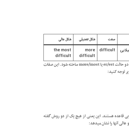
صفت
شکل تفضیلی
شکل عالی
لابی
difficult
more
the most
difficult
difficult
حالت مقایسه ای برخی از صفات دو سیلابی ممکن است با هر دو حالت er/est یا more/most ساخته شود. این صفات
ی قاعده هستند. این یعنی از هیچ یک از دو روش گفته
عالی آنها را نشان میدهد: