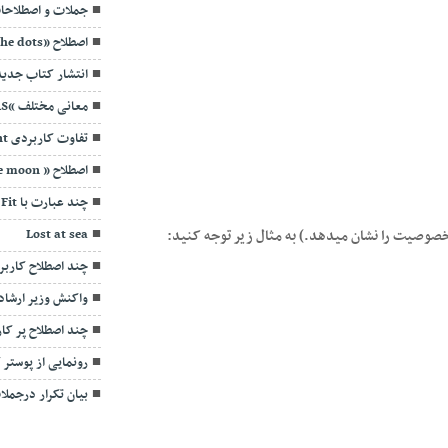
جملات و اصطلاحات ک
اصطلاح «Connecting the dots» به چه معنیست؟
انتشار کتاب جدی
معانی مختلف “AS”
تفاوت کاربردی efficient و effective
اصطلاح ” once in a blue moon”
چند عبارت با Fit
Lost at sea
چند اصطلاح کاربر
واکنش وزیر ارشاد 
چند اصطلاح پر کار
رونمایی از پوستر
بیان تکرار درجمل