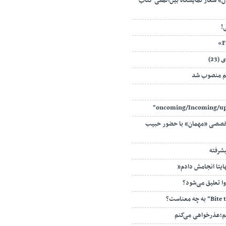
ان» شعار نمایشگاه بین‌المللی کتاب
!
23)
لم منصوب شد
صی «مهمان» با حضور حبیب
یشرفته
ایتا انجامش دادم”
ا تعلیق می‌شود؟‌
م؛عذرخواهی می‌کنم