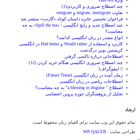
واژه Half-wit
چند اصطلاح ضروری و کاربردی(1)
تفاوت migrate, immigrate و emigrate
فراخوان نخستین جایزه داستان کوتاه «گارنت» منتشر شد
چند اصطلاح جدید و رایج انگلیسی / «Spill the tea» به چه
معناست؟
انواع مصدر در زبان انگلیسی کدامند؟
کاربرد و استفاده از Would rather و Had better در انگلیسی
کریستین بوبن درگذشت
اصطلاحاتی درباره تاکسی گرفتن
چند اصطلاح ضروری انگلیسی هنگام خرید کردن (12)
اینفوگراف1
زمان آینده در زبان انگلیسی (Future Tense)
اصطلاحات ریاضی در زبان انگلیسی
اصطلاح ” a blessing in disguise” به چه معناست؟
تجلیل از پژوهشگران حوزه پروین اعتصامی
ارشاد
تمام حقوق این وب سایت برای الفبای زبان محفوظ است.
طراحی سایت :
WP-QALEB