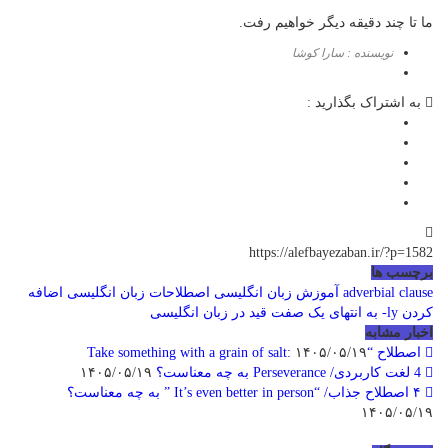
ما تا چند دقیقه دیگر خواهیم رفت.
نویسنده : سارا کوشا
به اشتراک بگذارید :
https://alefbayezaban.ir/?p=1582
برچسب ها
adverbial clause
آموزش زبان انگلیسی
اصطلاحات زبان انگلیسی
اضافه
کردن ly- به انتهای یک صفت
قید در زبان انگلیسی
اخبار مشابه
اصطلاح “Take something with a grain of salt:
۱۴۰۵/۰۵/۱۹
4 لغت کاربردی/ Perseverance به چه معناست؟
۱۴۰۵/۰۵/۱۹
۴ اصطلاح جذاب/ “It’s even better in person ” به چه معناست؟
۱۴۰۵/۰۵/۱۹