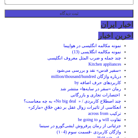
اخبار ایران
اخرین اخبار
نمونه مکالمه انگلیسی در هواپیما
نمونه مکالمه انگلایسی (13)
چند جمله و ضرب المثل معروف انگلیسی
Kitchen appliances
«سفیر قدس» نقد و بررسی می‌شود
درباره واژگان million/thousand/hundred
کاربردهای حرف اضافه by
رمان «سفر در سایه‌ها» منتشر شد
اختصارات تجاری و بازرگانی
چند اصطلاح کاربردی / « No big deal» به چه معناست؟
انعکاسی از تاثیرات زوال عقل بر ذهنِ خلاقِ «مارکز»
ترکیب across from
تفاوت will و be going to
جزئیاتی از رمان پرفروش ایشی‌گورو در سینما
واژگان کاربردی -قسمت سوم (۱۰4)