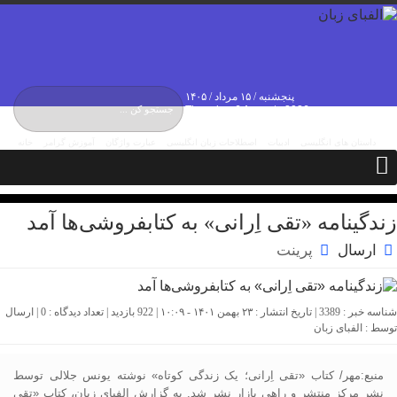
پنجشنبه / ۱۵ مرداد / ۱۴۰۵
Thursday, 6 August , 2026
داستان های انگلیسی
ادبیات
اصطلاحات زبان انگلیسی
عبارت واژگان
آموزش گرامر
خانه
درباره ما
تماس با ما
مکالمات
زندگینامه «تقی اِرانی» به کتابفروشی‌ها آمد
ارسال
پرینت
شناسه خبر : 3389 | تاریخ انتشار : ۲۳ بهمن ۱۴۰۱ - ۱۰:۰۹ | 922 بازدید | تعداد دیدگاه :
0
| ارسال
توسط :
الفبای زبان
منبع:مهر/ کتاب «تقی اِرانی؛ یک زندگی کوتاه» نوشته یونس جلالی توسط
نشر مرکز منتشر و راهی بازار نشر شد. به گزارش الفبای زبان، کتاب «تقی