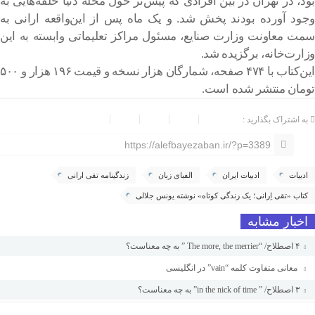
بود، در تهران در بین افرادی که پیش‌تر حول محله دنیا حلقه‌هایی به
وجود آورده بودند پخش شد. و یک ماه پس از این‌واقعه ارانی به
سمت معاونت وزارت صنایع، مسئول مراکز تعلیماتی وابسته به این
وزارت‌خانه، برگزیده شد.
این‌کتاب با ۴۷۴ صفحه، شمارگان هزار نسخه و قیمت ۱۹۶ هزار و ۵۰۰
تومان منتشر شده است.
به اشتراک بگذارید :
https://alefbayezaban.ir/?p=3389
ادبیات
ادبیات ایران
الفبای زبان
زندگینامه تقی ارانی
کتاب «تقی اِرانی؛ یک زندگی کوتاه» نوشته یونس جلالی
اخبار مشابه
۴ اصطلاح/ “The more, the merrier ” به چه معناست؟
معانی متفاوت کلمه “vain” در انگلیسی
۳ اصطلاح/ ” in the nick of time” به چه معناست؟