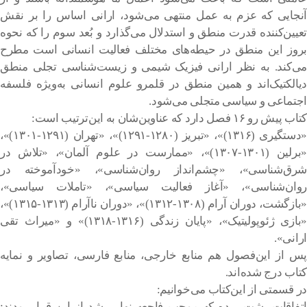
آنجایی که عزم به عمل منتهی می‌شود، ارانی اساس را بر نقش
تعیین‌کننده‌ قدرت منطق و استدلال می‌گذارد و بُعد سوم را که نحوه‌
بروز این منطق در حیطه‌های مختلف فعالیت انسانی است مطرح
می‌کند. به نظر ارانی فیزیک شیمی و زیست‌شناسی تجلی منطق
دیالکتیک‌اند و همین منطق در قلمرو علوم انسانی به‌ویژه فلسفه‌
اجتماعی و سیاسی متجلی می‌شود.
کتاب پیش رو ۱۶ فصل دارد که عناوین‌شان به این‌ترتیب است:
«دستگیری (۱۳۱۶)»، «تبریز (۱۲۸۰-۱۲۹۱)»، «تهران (۱۲۹۱-۱۳۰۱)»،
«برلین (۱۳۰۱-۱۳۰۷)»، «ممارست در علوم آلمان»، «تلاش در
شرق‌شناسی»، «چشم‌انداز روان‌شناسی»، «خودآموخته در
روان‌شناسی»، «آغاز فعالیت سیاسی»، «تاملات سیاسی»،
«بازگشت، دوران آرام (۱۳۰۸-۱۳۱۲)»، «دوران ناآرام (۱۳۱۳-۱۳۱۵)»،
«بازی ژئوپولیتیک»، «پایان زندگی (۱۳۱۶-۱۳۱۸)» و «میراث تقی
ارانی».
پس از این‌فصول هم منابع خارجی، منابع فارسی، تصاویر و نمایه
کتاب درج شده‌اند.
در قسمتی از این‌کتاب می‌خوانیم:
اتفاقات پشت پرده که موجب فاجعه نهایی شد از این قرار بودند: