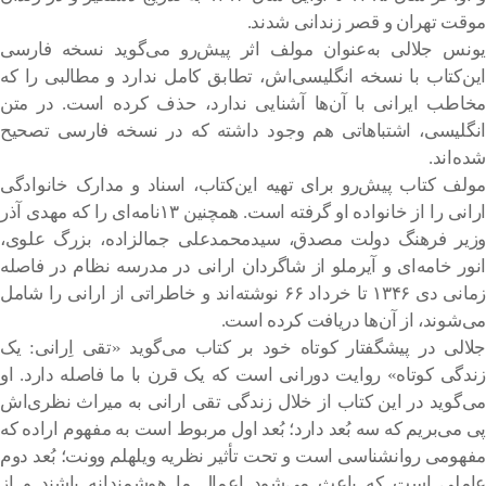
موقت تهران و قصر زندانی شدند.
یونس جلالی به‌عنوان مولف اثر پیش‌رو می‌گوید نسخه فارسی
این‌کتاب با نسخه انگلیسی‌اش، تطابق کامل ندارد و مطالبی را که
مخاطب ایرانی با آن‌ها آشنایی ندارد، حذف کرده است. در متن
انگلیسی، اشتباهاتی هم وجود داشته که در نسخه فارسی تصحیح
شده‌اند.
مولف کتاب پیش‌رو برای تهیه این‌کتاب، اسناد و مدارک خانوادگی
ارانی را از خانواده او گرفته است. همچنین ۱۳‌نامه‌ای را که مهدی آذر
وزیر فرهنگ دولت مصدق، سیدمحمدعلی جمالزاده، بزرگ علوی،
انور خامه‌ای و آیرملو از شاگردان ارانی در مدرسه نظام در فاصله
زمانی دی ۱۳۴۶ تا خرداد ۶۶ نوشته‌اند و خاطراتی از ارانی را شامل
می‌شوند، از آن‌ها دریافت کرده است.
جلالی در پیشگفتار کوتاه خود بر کتاب می‌گوید «تقی اِرانی: یک
زندگی کوتاه» روایت دورانی است که یک قرن با ما فاصله دارد. او
می‌گوید در این کتاب از خلال زندگی تقی ارانی به میراث نظری‌اش
پی می‌بریم که سه بُعد دارد؛ بُعد اول مربوط است به مفهوم اراده که
مفهومی روانشناسی است و تحت تأثیر نظریه‌ ویلهلم وونت؛ بُعد دوم
عاملی است که باعث می‌شود اعمال ما هوشمندانه باشند و از