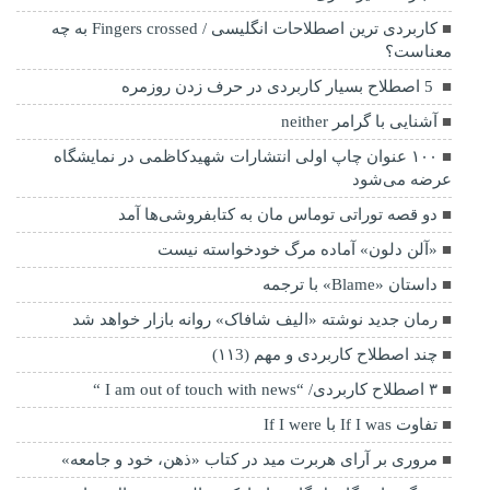
کاربردی ترین اصطلاحات انگلیسی / Fingers crossed به چه
معناست؟
5 اصطلاح بسیار کاربردی در حرف زدن روزمره
آشنایی با گرامر neither
۱۰۰ عنوان چاپ اولی انتشارات شهیدکاظمی در نمایشگاه
عرضه می‌شود
دو قصه توراتی توماس مان به کتابفروشی‌ها آمد
«آلن دلون» آماده مرگ خودخواسته نیست
داستان «Blame» با ترجمه
رمان جدید نوشته «الیف شافاک» روانه بازار خواهد شد
چند اصطلاح کاربردی و مهم (۱۱3)
۳ اصطلاح کاربردی/ “I am out of touch with news “
تفاوت If I was با If I were
مروری بر آرای هربرت مید در کتاب «ذهن، خود و جامعه»