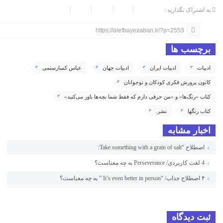
به اشتراک بگذارید :
https://alefbayezaban.ir/?p=2553
برچسب ها
ادبیات
ادبیات ایران
ادبیات جهان
عباس کسارستمی
کانون پرورش فکری کودکان و نوجوانان
کتاب «رنگ‌ها» و «من حرفی دارم که فقط شما بچه‌ها باور می‌کنید»
کتاب رنگها
نشر.
اخبار مشابه
اصطلاح “Take something with a grain of salt:
4 لغت کاربردی/ Perseverance به چه معناست؟
۴ اصطلاح جذاب/ “It’s even better in person ” به چه معناست؟
ثبت دیدگاه