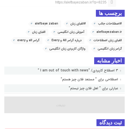
https://alefbayezaban.ir/?p=8235
برچسب ها
#اصطلاحات جالب
#الفبای زبان
alefbaye zaban
alefbayezaban.ir
آموزش زبان انگلیسی
الفبای زبان
الفبای زبان اصطلاحات
درباره گرامر All و Every
گرامر all و every
گرامر زبان انگلیسی
واژگان کاربردی زبان انگلیسی
اخبار مشابه
۳ اصطلاح کاربردی/ “I am out of touch with news “
اصطلاحی برای ” مستعد فلان چیز هستم”
عبارتی برای ” اهل فلان چیز نیستم”
ثبت دیدگاه