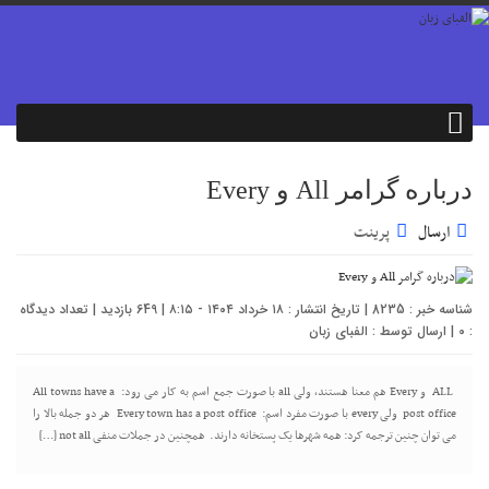
درباره گرامر All و Every
ارسال
پرینت
شناسه خبر : 8235 | تاریخ انتشار : ۱۸ خرداد ۱۴۰۴ - ۸:۱۵ | 649 بازدید | تعداد دیدگاه
:
0
| ارسال توسط :
الفبای زبان
ALL و Every هم معنا هستند، ولی all با صورت جمع اسم به کار می رود: All towns have a
post office ولی every با صورت مفرد اسم: Every town has a post office هر دو جمله بالا را
می توان چنین ترجمه کرد: همه شهرها یک پستخانه دارند. همچنین در جملات منفی not all […]