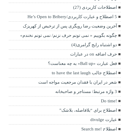
اصطلاحات کاربردی (27)
5 اصطلاح و عبارت کاربردی/He’s Open to Bribery
آخرین وضعیت رضا رویگری پس از ترخیص از کهریزک
چگونه بگوییم « نمی تونم حرف نزنم/ نمی تونم نخندم»
دو اشتباه رایج گرامری(4)
حرف اضافه on در عبارات
فعل عبارت «Ball up» به چه معناست؟
اصطلاح جالب to have the last laugh
شعر در ایران با فقدان مرجعیت مواجه است
3 واژه مرتبط/ مستاجر و صاحبخانه
!Do time
اصطلاح برای “بلافاصله، بلاشک”
عبارت divulge
اصطلاح !Search me