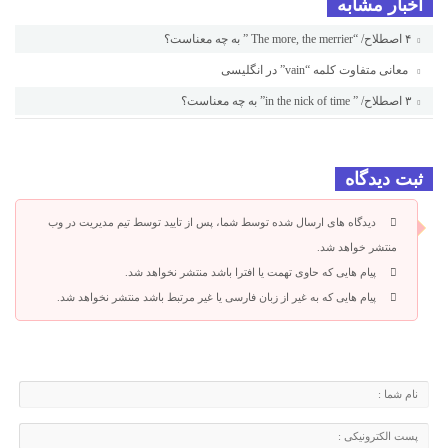
اخبار مشابه
۴ اصطلاح/ “The more, the merrier ” به چه معناست؟
معانی متفاوت کلمه “vain” در انگلیسی
۳ اصطلاح/ ” in the nick of time” به چه معناست؟
ثبت دیدگاه
دیدگاه های ارسال شده توسط شما، پس از تایید توسط تیم مدیریت در وب
منتشر خواهد شد.
پیام هایی که حاوی تهمت یا افترا باشد منتشر نخواهد شد.
پیام هایی که به غیر از زبان فارسی یا غیر مرتبط باشد منتشر نخواهد شد.