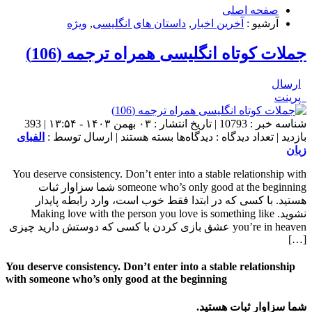
صفحه اصلی
آرشیو :
آخرین اخبار
,
داستان های انگلیسی
,
ویژه
جملات کوتاه انگلیسی همراه ترجمه (106)
ارسال
پرینت
شناسه خبر : 10793 | تاریخ انتشار : ۰۳ بهمن ۱۴۰۳ - ۱۳:۵۴ | 393
برای
بازدید | تعداد دیدگاه :
دیدگاه‌ها
بسته هستند
| ارسال توسط :
الفبای
جملات
زبان
کوتاه
You deserve consistency. Don’t enter into a stable relationship with
انگلیسی
someone who’s only good at the beginning شما سزاوار ثبات
همراه
هستید. با کسی که در ابتدا فقط خوب است، وارد رابطه پایدار
ترجمه
نشوید. Making love with the person you love is something like
(106)
you’re in heaven عشق بازی کردن با کسی که دوستش دارید چیزی
[…]
You deserve consistency. Don’t enter into a stable relationship
with someone who’s only good at the beginning
شما سزاوار ثبات هستید.