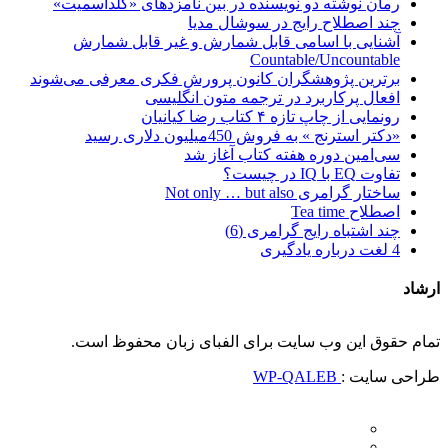
رمان نوشته دو نویسنده در بین نامزدهای «گلداسمیت»
چند اصطلاح رایج در سوشال مدیا
آشنایی با اسامی قابل شمارش و غیر قابل شمارش
Countable/Uncountable
برترین پژوهشگران کانون پرورش فکری معرفی می‌شوند
افعال پرکاربرد در ترجمه متون انگلیسی
رونمایی از چاپ تازه ۴ کتاب رضا کیانیان
«دکتر استرنج » به فروش 450میلیون دلاری رسید
سی‌امین دوره هفته کتاب آغاز شد
تفاوت EQ با IQ در چیست؟
ساختار گرامری Not only … but also
اصطلاح Tea time
چند اشتباه رایج گرامری (6)
4 لغت درباره یادگیری
ارشاد
تمام حقوق این وب سایت برای الفبای زبان محفوظ است.
طراحی سایت :
WP-QALEB