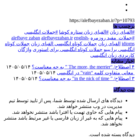
https://alefbayezaban.ir/?p=10793
برچسب ها
#الفبای زبان
#الفبای زبان ستاره کوشا
#جملات انگلیسی
#جملات_مفید روزمره
english-
alefbayezaban.ir
alefbaye zaban
idioms
الفبای زبان
جملات کوتاه انگلیسی الفبای زبان
جملات کوتاه
انگلیسی برا یبیو
جملات کوتاه انگلیسی برای استوری
واژگان
کاربردی زبان انگلیسی
اخبار مشابه
۴ اصطلاح/ “The more, the merrier ” به چه معناست؟
۱۴۰۵/۰۵/۱۴
معانی متفاوت کلمه “vain” در انگلیسی
۱۴۰۵/۰۵/۱۴
۳ اصطلاح/ ” in the nick of time” به چه معناست؟
۱۴۰۵/۰۵/۱۴
ثبت دیدگاه
دیدگاه های ارسال شده توسط شما، پس از تایید توسط تیم
مدیریت در وب منتشر خواهد شد.
پیام هایی که حاوی تهمت یا افترا باشد منتشر نخواهد شد.
پیام هایی که به غیر از زبان فارسی یا غیر مرتبط باشد منتشر
نخواهد شد.
دیدگاه بسته شده است.