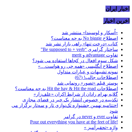
اخبار ایران
اخرین اخبار
«اُسکار و لوسیندا» منتشر شد
اصطلاح No biggie به چه معناست؟
کتاب «درخت تنها» راهی بازار نشر شد
ساختار گرامری “Be supposed to + verb”
تفاوت advantage و merit
شکل سوم افعال در کجاها استفاده می شود؟
اصطلاح انگلیسی «همه چی رو هواست…»
نمونه تشبیهات و عبارات متداول
اصطلاحات جالب! (67)
پوستر فیلم «تصور» رونمایی شد
اصطلاحات Hit the hay & Hit the road به چه معناست؟
گلایه بهرام رادان از شرایط اکران «علف‌زار»
تکذیبیه در خصوص انتشار یک خبر در فضای مجازی
اختتامیه نهمین جشنواره تک‌نوازی تار و سه‌تار برگزار می
شود
تفاوت ever و never در گرامر
!Pour out everything you have at the feet of life
واژه «تحقیرآمیز »