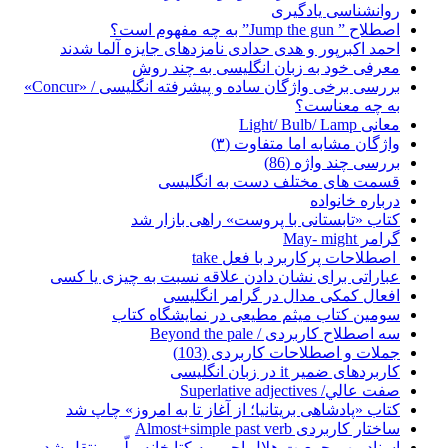
روانشناسی یادگیری
اصطلاح ” Jump the gun” به چه مفهوم است؟
احمد اکبرپور و هدی حدادی نامزدهای جایزه آلما شدند
معرفی خود به زبان انگلیسی به چند روش
بررسی برخی واژگان ساده و پیشرفته انگلیسی / «Concur»
به چه معناست؟
معانی Light/ Bulb/ Lamp
واژگان مشابه اما متفاوت (۳)
بررسی چند واژه (86)
قسمت های مختلف دست به انگلیسی
درباره خانواده
کتاب «تابستانی با پروست» راهی بازار شد
گرامر May- might
اصطلاحات پرکاربرد با فعل take
عباراتی برای نشان دادن علاقه نسبت به چیزی یا کسی
افعال کمکی مدال در گرامر انگلیسی
سومین کتاب میثم مطیعی در نمایشگاه کتاب
سه اصطلاح کاربردی / Beyond the pale
جملات و اصطلاحات کاربردی (103)
کاربردهای ضمیر it در زبان انگلیسی
صفت عالي/ Superlative adjectives
کتاب «پادشاهی بریتانیا؛ از آغاز تا به امروز» چاپ شد
ساختار کاربردی Almost+simple past verb
اسناد مهم جمعیت هلال احمر به کتابخانه ملّی منتقل شد