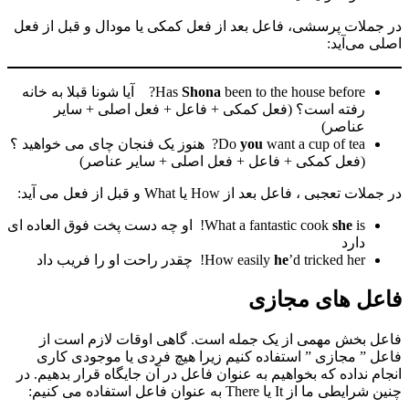
در جملات پرسشی، فاعل بعد از فعل کمکی یا مودال و قبل از فعل
اصلی می‌آید:
Shona
Has
been to the house before? آیا شونا قبلا به خانه
رفته است؟ (فعل کمکی + فاعل + فعل اصلی + سایر
عناصر)
you
Do
want a cup of tea? هنوز یک فنجان چای می خواهید ؟
(فعل کمکی + فاعل + فعل اصلی + سایر عناصر)
در جملات تعجبی ، فاعل بعد از How یا What و قبل از فعل می آید:
she
What a fantastic cook
is! او چه دست پخت فوق العاده ای
دارد
’d tricked her! چقدر راحت او را فریب داد
he
How easily
فاعل های مجازی
فاعل بخش مهمی از یک جمله است. گاهی اوقات لازم است از
فاعل ” مجازی ” استفاده کنیم زیرا هیچ فردی یا موجودی کاری
انجام نداده که بخواهیم به عنوان فاعل در آن جایگاه قرار بدهیم. در
چنین شرایطی ما از It یا There به عنوان فاعل استفاده می کنیم: