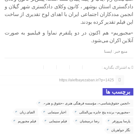
دادگستری استان بوشهر ، کانون وکلای دادگستری شهر گیلان و
انجمن مددکاران اجتماعی ایران با اهدای لوح تقدیری از ساخت
این فیلم تقدیر کرده بودند.
«مجبوریم» هم اکنون در دو پلتفرم نماوا و فیلمیو به صورت
آنلاین اکران می‌شود.
منبع خبر : ایسنا
به اشتراک بگذارید :
https://alefbayezaban.ir/?p=1425
برچسب ها
«انجمن حقوق‌شناسی»، مؤسسه فرهنگی هنری «حقوق و هنر».
«مجبوریم» برنده پنج جایزه بین‌المللی
اخبار سینمایی
الفبای زبان
پارسا پیروزفر
رضا درمیشیان
فیلم سنیمایی
فیلم مجبوریم
نگار جواهریان