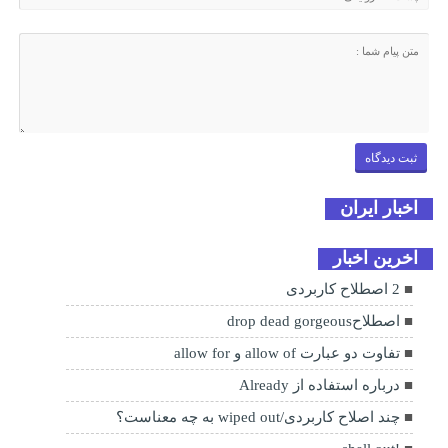
اخبار ایران
اخرین اخبار
2 اصطلاح کاربردی
اصطلاحdrop dead gorgeous
تفاوت دو عبارت allow of و allow for
درباره استفاده از Already
چند اصلاح کاربردی/wiped out به چه معناست؟