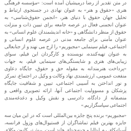
در متن تقدیر از رضا درمیشیان آمده است: «مؤسسه فرهنگی
هنری «حقوق و هنر» به عنوان نهادی در جستجوی ارتباط و
تحلیل جهان حقوق با دنیای هنر، «انجمن حقوق‌شناسی» به
عنوان انجمنی فعال در عرصه جامعه برای تبیین ذات و منزلت
حقوق از منظر دانشگاهی و «خانه اندیشمندان علوم انسانی» به
عنوان مأمنی برای جامعه مدنی در عرصه علوم انسانی و
اجتماعی، فیلم سینمایی «مجبوریم» را ارج می نهند و از جنابعالی
به عنوان تهیه‌کننده، نویسنده و کارگردان این فیلم، سوای
زیبایی‌های هنری و شایستگی‌های سینمایی فیلم، به جهات
«پرداخت هنرمندانه به مقوله حق و حقوق، جایگاه دعاوی
منفعت عمومی، ارزشمندی نهاد وکالت و وکیل در اجتماع، تمرکز
و نور انداختن به آسیبی اجتماعی، تبیین و شفافیت جایگاه
پزشکان و مسوولیت اجتماعی آنها، ارائه تصویری واقعی و
منصفانه از دادگاه، دادرسی و نقش وکیل و دغدغه‌مندی
اجتماعی سپاسگزاریم.»
«مجبوریم» برنده پنج جایزه بین‌المللی است که در این میان سه
جایزه بهترین فیلم تماشاگران از فستیوال‌های وزول فرانسه،
آسیاتیکای رم ایتالیا و چینه‌چیتای هلند است. پیش‌تر کانون وکلای