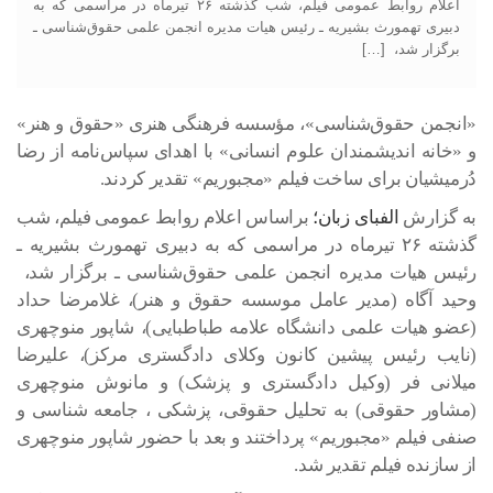
اعلام روابط عمومی فیلم، شب گذشته ۲۶ تیرماه در مراسمی که به
دبیری تهمورث بشیریه ـ رئیس هیات مدیره انجمن علمی حقوق‌شناسی ـ
برگزار شد، […]
«انجمن حقوق‌شناسی»، مؤسسه فرهنگی هنری «حقوق و هنر»
و «خانه اندیشمندان علوم انسانی» با اهدای سپاس‌نامه از رضا
دُرمیشیان برای ساخت فیلم «مجبوریم» تقدیر کردند.
به گزارش
الفبای زبان؛
براساس اعلام روابط عمومی فیلم، شب
گذشته ۲۶ تیرماه در مراسمی که به دبیری تهمورث بشیریه ـ
رئیس هیات مدیره انجمن علمی حقوق‌شناسی ـ برگزار شد،
وحید آگاه (مدیر عامل موسسه حقوق و هنر)، غلامرضا حداد
(عضو هیات علمی دانشگاه علامه طباطبایی)، شاپور منوچهری
(نایب رئیس پیشین کانون وکلای دادگستری مرکز)، علیرضا
میلانی فر (وکیل دادگستری و پزشک) و مانوش منوچهری
(مشاور حقوقی) به تحلیل حقوقی، پزشکی ، جامعه شناسی و
صنفی فیلم «مجبوریم» پرداختند و بعد با حضور شاپور منوچهری
از سازنده فیلم تقدیر شد.