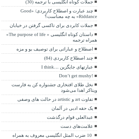
جملات کوتاه انگلیسی با ترجمه (30)
چند عبارت و اصطلاح کاربردی/ «Good
Riddance» به چه معناست؟
جملات کابردی برای تاکسی گرفتن در خیابان
داستان کوتاه انگلیسی « The purpose of life»
همراه ترجمه
اصطلاح و عباراتی برای توصیف بو و مزه
چند اصطلاح کاربردی (84)
عبارتهای جایگزین …I think
!Don’t get mushy
نخل طلای افتخاری جشنواره کن به فارست
ویتاکر اهدا می‌شود
تفاوت art و artistic در حالت های وصفی
یک حقه ادبی در آلمان
عبدالعلی قوام درگذشت
علامت‌های دست
10 ضرب المثل انگلیسی معروف به همراه