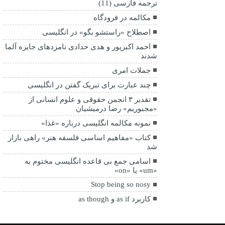
ترجمه فارسی (11)
مکالمه در فرودگاه
اصطلاح «راستشو بگو» در انگلیسی
احمد اکبرپور و هدی حدادی نامزدهای جایزه آلما
شدند
جملات امری
چند عبارت برای تبریک گفتن در انگلیسی
تقدیر ۳ انجمن حقوقی و علوم انسانی از
«مجبوریم» رضا درمیشیان
نمونه مکالمه انگلیسی درباره «غذا»
کتاب «مفاهیم اساسی فلسفه هنر» راهی بازار
شد
اسامی جمع بی قاعده انگلیسی مختوم به
«um» یا «on»
Stop being so nosy
کاربرد as if و as though