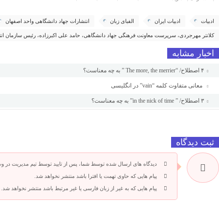
ادبیات
ادبیات ایران
الفبای زبان
انتشارات جهاد دانشگاهی واحد اصفهان
کلانتر مهرجردی، سرپرست معاونت فرهنگی جهاد دانشگاهی، حامد علی اکبرزاده، رئیس سازمان انت
اخبار مشابه
۴ اصطلاح/ “The more, the merrier ” به چه معناست؟
معانی متفاوت کلمه “vain” در انگلیسی
۳ اصطلاح/ ” in the nick of time” به چه معناست؟
ثبت دیدگاه
دیدگاه های ارسال شده توسط شما، پس از تایید توسط تیم مدیریت در و
پیام هایی که حاوی تهمت یا افترا باشد منتشر نخواهد شد.
پیام هایی که به غیر از زبان فارسی یا غیر مرتبط باشد منتشر نخواهد شد.