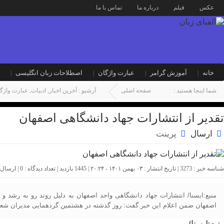
عکس
فیلم
درباره ما
تماس با ما
خانه
آموزش گرامر
عبارت واژگان
اصطلاحات زبان انگلیسی
شما اینجا هستید :
صفحه اصلی
آرشیو :
آخرین اخبار
,
ادبیات
,
عبارت واژگ
تقدیر از انتشارات جهاد دانشگاهی اصفهان
ارسال
پرینت
شناسه خبر : 3273 | تاریخ انتشار : ۰۳ بهمن ۱۴۰۱ - ۲۰:۲۴ | 1445 بازدید | تعداد دیدگاه :
0
| ارسال
اصفهان ضمن اعلام این خبر گفت: روز گذشته در هشتمین گردهمایی مدیران شعب