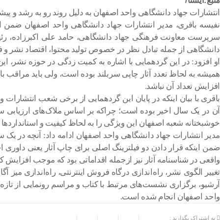
منبع:ایسنا/
انتشارات جهاد دانشگاهی واحد اصفهان به دلیل روند رو به رشد و پیشرفت قابل‌توجه آن در سال ۱۴۰۰، از سوی سازمان انت
نفیسه باقری، مدیر انتشارات جهاد دانشگاهی واحد اصفهان ضمن ا
سرپرست معاونت فرهنگی جهاد دانشگاهی، حامد علی اکبرزاده، ر
دانشگاهی از جمله تبادل نظر در خصوص تولید محتوا، اقتصاد نشر و ف
او افزود: در این گردهمایی با اشاره به کمیت زدگی در حوزه نشر، 
همیشه به لحاظ تعدد آثار چاپی سربلند بوده است، ولی باید مراقب 
افزایش تعداد آن نباشد.
باقری با بیان اینکه در پایان این گردهمایی از برخی شعب انتشارات
آن در یک سال اخیر بوده است؛ چراکه بر اساس ملاک‌های ارزیابی س
خوشبختانه شعبه اصفهان این ویژگی را به لحاظ کیفیت و استانداردها
مدیر انتشارات جهاد دانشگاهی واحد اصفهان ادامه داد: آنچه در یک 
ضمن اینکه قرار دادن دو فیلترینگ اصلی برای چاپ آثار یعنی داوری ا
واقعی در شناسنامه آثار نیز ازجمله اقداماتی بود که موجب افزایش
تغییر الگوی نشر، راه‌اندازی درگاه فروش اینترنتی، راه‌اندازی میز 
واحد اصفهان انجام شده است.
به اشتراک بگذارید :