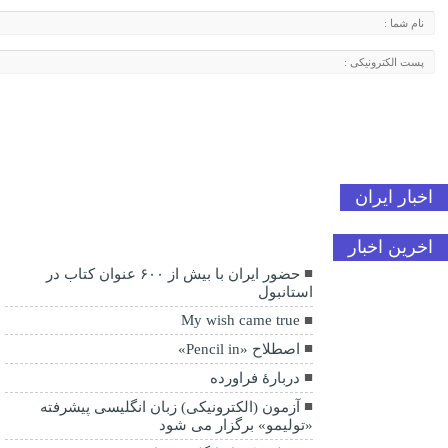
اخبار ایران
اخرین اخبار
حضور ایران با بیش از ۶۰۰ عنوان کتاب در
استانبول
My wish came true
اصطلاح «Pencil in»
دربارۀ فراورده
آزمون (الکترونیکی) زبان انگلیسی پیشرفته
«تولیمو» برگزار می شود