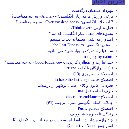
اخرین اخبار
مهرداد عشقیان درگذشت
برخی ورزش ها به زبان انگلیسی/ «Archery» به چه معناست؟
3 اصطلاح انگلیسی/ «Over my dead body» به چه معناست؟
فعل عبارتی «Think over»
پیشوندهای منفی ساز انگلیسی کدامند؟
امیدوار به آشتی سینما و ادبیات هستیم
داستان انگلیسی “the Last Dinosaurs”
سه فیلم مشترک با بنیاد شهید می‌سازیم
naughty by nature
چند عبارت و اصطلاح کاربردی/ «Good Riddance» به چه معناست؟
ترکیب واژگان با کلمه friend
اصطلاحات ضروری (10)
اصطلاح جالب to have the last laugh
قدردانی کانون وکلای استان بوشهر از درمیشیان
حرف اضافه فعل use
اصطلاح«bear a resemblance»
جملات کوتاه انگلیسی همراه ترجمه (۴1)
اصطلاح Pushy person
زندگی نامه ویرجینیا وولف
چند واژه مشابه در تلفظ اما متفاوت در معنا/ Knight & night
اسم جمع (Collective Noun)