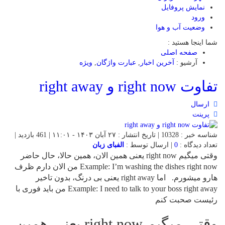
نمایش پروفایل
ورود
وضعیت آب و هوا
شما اینجا هستید :
صفحه اصلی
آرشیو :
آخرین اخبار
,
عبارت واژگان
,
ویژه
تفاوت right now و right away
ارسال
پرینت
شناسه خبر : 10328 | تاریخ انتشار : ۲۷ آبان ۱۴۰۳ - ۱۱:۰۱ | 461 بازدید |
تعداد دیدگاه :
0
| ارسال توسط :
الفبای زبان
وقتی میگیم right now یعنی همین الان، همین حالا، حال حاضر
Example: I’m washing the dishes right now من الان دارم ظرف
هارو میشورم. اما right away یعنی بی درنگ، بدون تاخیر
Example: I need to talk to your boss right away من باید فوری با
رئیست صحبت کنم
وقتی میگیم right now یعنی همین