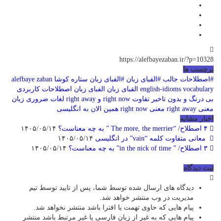
https://alefbayezaban.ir/?p=10328
برچسب ها
#اصطلاحات جالب
#الفبای زبان
#الفبای زبان ستاره کوشا
alefbaye zaban
vocabulary
english-idioms
الفبای زبان
الفبای زبان اصطلاحات کاربردی
بی درنگ و بدون تاخیر
تفاوت right now و right away
لغات ضروری زبان
معنی right away
معنی right now
همین الان به انگلیسی
اخبار مشابه
۴ اصطلاح/ “The more, the merrier ” به چه معناست؟
۱۴۰۵/۰۵/۱۴
معانی متفاوت کلمه “vain” در انگلیسی
۱۴۰۵/۰۵/۱۴
۳ اصطلاح/ ” in the nick of time” به چه معناست؟
۱۴۰۵/۰۵/۱۴
ثبت دیدگاه
دیدگاه های ارسال شده توسط شما، پس از تایید توسط تیم
مدیریت در وب منتشر خواهد شد.
پیام هایی که حاوی تهمت یا افترا باشد منتشر نخواهد شد.
پیام هایی که به غیر از زبان فارسی یا غیر مرتبط باشد منتشر