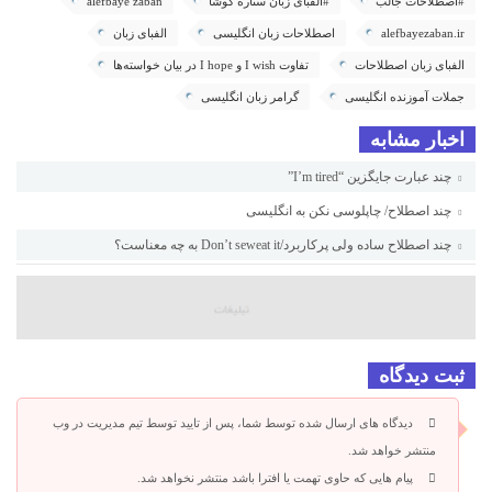
#اصطلاحات جالب
#الفبای زبان ستاره کوشا
alefbaye zaban
alefbayezaban.ir
اصطلاحات زبان انگلیسی
الفبای زبان
الفبای زبان اصطلاحات
تفاوت I wish و I hope در بیان خواسته‌ها
جملات آموزنده انگلیسی
گرامر زبان انگلیسی
اخبار مشابه
چند عبارت جایگزین “I’m tired”
چند اصطلاح/ چاپلوسی نکن به انگلیسی
چند اصطلاح ساده ولی پرکاربرد/Don’t seweat it به چه معناست؟
ثبت دیدگاه
دیدگاه های ارسال شده توسط شما، پس از تایید توسط تیم مدیریت در وب
منتشر خواهد شد.
پیام هایی که حاوی تهمت یا افترا باشد منتشر نخواهد شد.