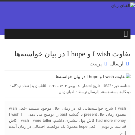
تفاوت I wish و I hope در بیان خواسته‌ها
ارسال
پرینت
شناسه خبر : 10822 | تاریخ انتشار : ۰۸ بهمن ۱۴۰۳ - ۱۱:۲۰ | 446 بازدید | تعداد دیدگاه :
برای
دیدگاه‌ها
بسته هستند
| ارسال توسط :
الفبای زبان
تفاوت
I
wish
I wish شرح خواسته‌هایی که در زمان حال موجود نیستند -فعل wish
و
معمولا زمان حال present یا گذشته past را توضیح می دهد. I wish I
I
had more money کاش پول بیشتری داشتم. I wish I were taller کاش
hope
قد بلند تر بودم. فعل hope معمولا یک موقعیت احتمالی در زمان آینده
در
بیان
[…]