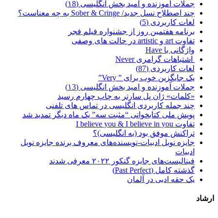
جملات آموزنده و امید بخش انگلیسی (۱8)
چند اصطلاح نسل جدید/ Sober & Cringe به چه معناست؟
لغات کاربردی (5)
برنامه هفتمین روز از جشنواره فیلم فجر
تفاوت art و artistic در حالت های وصفی
واژگانی با Have
اشتباهات گرامری Never
لغات کاربردی (87)
یک جایگزین خوب برای ” Very”
جملات آموزنده و امید بخش انگلیسی (۱3)
«کلمات» ژان پل سارتر به چاپ چهارم رسید
چند جمله کاربردی انگلیسی در تماس های تلفنی
پویش ملی کتابخوانی “مثبت سه” یک ماه دیگر تمدید شد
تفاوت I believe you & I believe in you
تراکنش موفق بود (به انگلیسی)؟
جایزه نوبل ادبیات-نویسنده‌های معروف برنده جایزه نوبل
ادبیات
فینالیست‌های جایزه گنکور ۲۰۲۲ معرفی شدند
گذشته کامل (Past Perfect)
یک حقه ادبی در آلمان
ارشاد