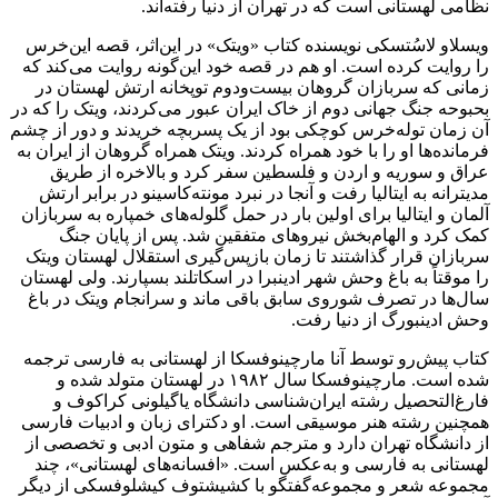
نظامی لهستانی است که در تهران از دنیا رفته‌اند.
ویسلاو لاسُتسکی نویسنده کتاب «ویتک» در این‌اثر، قصه این‌خرس
را روایت کرده است. او هم در قصه خود این‌گونه روایت می‌کند که
زمانی که سربازان گروهان بیست‌ودوم توپخانه‌ ارتش لهستان در
بحبوحه‌ جنگ جهانی دوم از خاک ایران عبور می‌کردند، ویتک را که در
آن زمان توله‌خرس کوچکی بود از یک پسربچه‌ خریدند و دور از چشم
فرمانده‌ها او را با خود همراه کردند. ویتک همراه گروهان از ایران به
عراق و سوریه و اردن و فلسطین سفر کرد و بالاخره از طریق
مدیترانه به ایتالیا رفت و آنجا در نبرد مونته‌کاسینو در برابر ارتش
آلمان و ایتالیا برای اولین بار در حمل گلوله‌های خمپاره به سربازان
کمک کرد و الهام‌بخش نیروهای متفقین شد. پس از پایان جنگ
سربازان قرار گذاشتند تا زمان بازپس‌گیری استقلال لهستان ویتک
را موقتاً به باغ وحش شهر ادینبرا در اسکاتلند بسپارند. ولی لهستان
سال‌ها در تصرف شوروی سابق باقی ماند و سرانجام ویتک در باغ
وحش ادینبورگ از دنیا رفت.
کتاب پیش‌رو توسط آنا مارچینوفسکا از لهستانی به فارسی ترجمه
شده است. مارچینوفسکا سال ۱۹۸۲ در لهستان متولد شده و
فارغ‌التحصیل رشته ایران‌شناسی دانشگاه یاگیلونی کراکوف و
همچنین رشته هنر موسیقی است. او دکترای زبان و ادبیات فارسی
از دانشگاه تهران دارد و مترجم شفاهی و متون ادبی و تخصصی از
لهستانی به فارسی و به‌عکس است. «افسانه‌های لهستانی»، چند
مجموعه شعر و مجموعه‌گفتگو با کشیشتوف کیشلوفسکی از دیگر