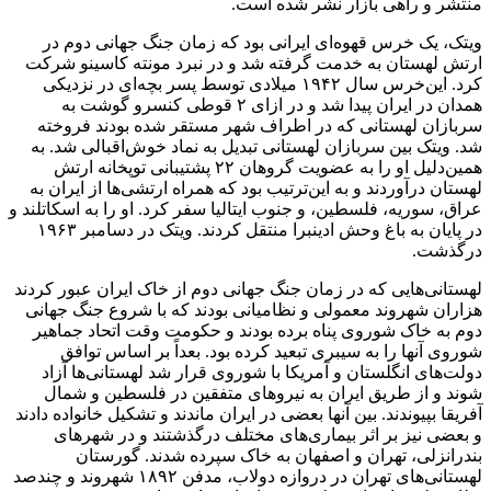
منتشر و راهی بازار نشر شده است.
ویتک، یک خرس قهوه‌ای ایرانی بود که زمان جنگ جهانی دوم در
ارتش لهستان به خدمت گرفته شد و در نبرد مونته کاسینو شرکت
کرد. این‌خرس سال ۱۹۴۲ میلادی توسط پسر بچه‌ای در نزدیکی
همدان در ایران پیدا شد و در ازای ۲ قوطی کنسرو گوشت به
سربازان لهستانی که در اطراف شهر مستقر شده بودند فروخته
شد. ویتک بین سربازان لهستانی تبدیل به نماد خوش‌اقبالی شد. به
همین‌دلیل او را به عضویت گروهان ۲۲ پشتیبانی توپخانه ارتش
لهستان درآوردند و به این‌ترتیب بود که همراه ارتشی‌ها از ایران به
عراق، سوریه، فلسطین، و جنوب ایتالیا سفر کرد. او را به اسکاتلند و
در پایان به باغ وحش ادینبرا منتقل کردند. ویتک در دسامبر ۱۹۶۳
درگذشت.
لهستانی‌هایی که در زمان جنگ جهانی دوم از خاک ایران عبور کردند
هزاران شهروند معمولی و نظامیانی بودند که با شروع جنگ جهانی
دوم به خاک شوروی پناه برده بودند و حکومت وقت اتحاد جماهیر
شوروی آنها را به سیبری تبعید کرده بود. بعداً بر اساس توافق
دولت‌های انگلستان و آمریکا با شوروی قرار شد لهستانی‌ها آزاد
شوند و از طریق ایران به نیروهای متفقین در فلسطین و شمال
آفریقا بپیوندند. بین آنها بعضی در ایران ماندند و تشکیل خانواده دادند
و بعضی نیز بر اثر بیماری‌های مختلف درگذشتند و در شهرهای
بندرانزلی، تهران و اصفهان به خاک سپرده شدند. گورستان
لهستانی‌های تهران در دروازه دولاب، مدفن ۱۸۹۲ شهروند و چندصد