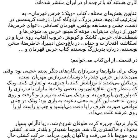
آثاری هستند که با ترجمه او در ایران منتشر شده‌اند.
عناوین بخش‌های مختلف کتاب «ویتک؛ خرس قهرمان»، به
این‌ترتیب‌اند: بچه، سفر بزرگ، اردوگاه گدرا، درخت کریسمس در
دشت، جشن و مسابقه بوکس، قهرمان تصادفی، دعوای خرس‌ها،
عبور از دریای مدیترانه، مونته کاسینو، خرس بد، شوخی‌ها و
شیطنت‌های خرس، کاشکا و کوبوش، غروب آفتاب، روی دریا و در
اسکاتلند، افتخارات و جدایی، در باغ‌وحش ادینبرا، خاطره‌ها، سخن
نویسنده، درباره پدربزرگْ نویسنده کتاب خرس قهرمان و …
در قسمتی از این‌کتاب می‌خوانیم:
ویتک برای ملوان‌ها و سربازان یگان‌های دیگر پدیده عجیبی بود. وقتی
می‌دیدند این خرس چقدر با دوستان سربازس مهربان است،
نزدیکش می‌شدند تا نوزاشش کنند یا چیزی به او تعارف کنند. ویتک
که منتظر چنین اتفاق‌هایی بود، بعضی وقت‌ها ملوان یا سربازی را
که پاورچین پاورچین به او نزدیک می‌شد، به زیر زانو گرفت و روی
زمین انداخت. این کار به معنی دعوت به بازی بود؛ ویتک در چنان
مواقعی صورت طرف را با دقت می‌لیسید و چپ و راست او را
روی عرشه غلت می‌داد.
یک‌بار نزدیک جزیره کرت طوفان شروع شد. دریا ناآرام،‌ بسیار
مخوف و خاکستری‌زنگ شد. موج‌ها شدیدتر و بلندتر شدند. کشتی
روی موج‌ها بالا می‌رفت و ناگهان پایین می‌آمد. حرکت کشتی حال