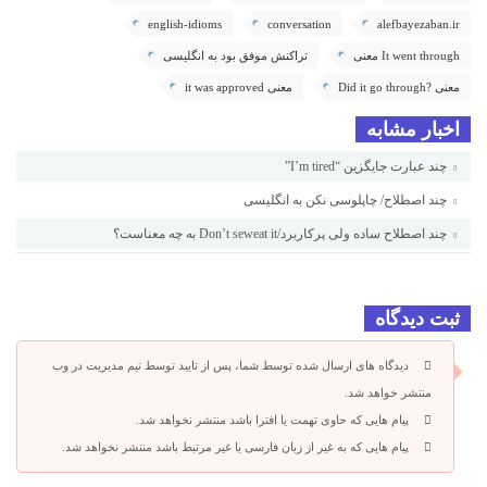
english-idioms
conversation
alefbayezaban.ir
It went through معنی
تراکنش موفق بود به انگلیسی
معنی ?Did it go through
معنی it was approved
اخبار مشابه
چند عبارت جایگزین “I’m tired”
چند اصطلاح/ چاپلوسی نکن به انگلیسی
چند اصطلاح ساده ولی پرکاربرد/Don’t seweat it به چه معناست؟
ثبت دیدگاه
دیدگاه های ارسال شده توسط شما، پس از تایید توسط تیم مدیریت در وب
منتشر خواهد شد.
پیام هایی که حاوی تهمت یا افترا باشد منتشر نخواهد شد.
پیام هایی که به غیر از زبان فارسی یا غیر مرتبط باشد منتشر نخواهد شد.