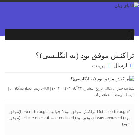
تراکنش موفق بود (به انگلیسی)؟
ارسال
پرینت
شناسه خبر : 10278 | تاریخ انتشار : ۲۲ آبان ۱۴۰۳ - ۱۰:۰۳ | 460 بازدید | تعداد دیدگاه :
0
|
ارسال توسط :
الفبای زبان
?Did it go through تراکنش موفق بود؟ جوابها: It went through(موفق
بود) it was approved(موفق بود) Let me check it was declined (موفق
نبود)