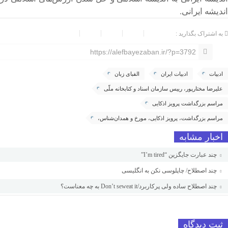
اندیشه ایرانی.
به اشتراک بگذارید :
https://alefbayezaban.ir/?p=3792
ادبیات
ادبیات ایران
الفبای زبان
علیرضا مختارپور، رییس سازمان اسناد و کتابخانه ملّی
مراسم بزرگداشت پرویز اذکایی
مراسم بزرگداشت، پرویز اذکایی، مورخ و همدان‌شناس،
اخبار مشابه
چند عبارت جایگزین “I’m tired”
چند اصطلاح/ چاپلوسی نکن به انگلیسی
چند اصطلاح ساده ولی پرکاربرد/Don’t seweat it به چه معناست؟
ثبت دیدگاه