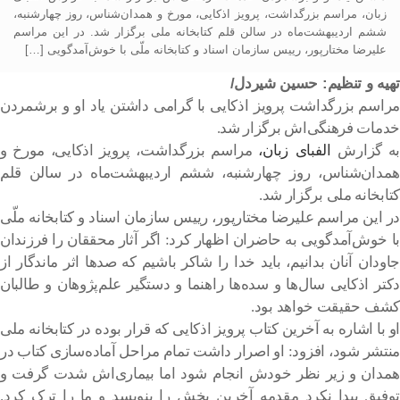
زبان، مراسم بزرگداشت، پرویز اذکایی، مورخ و همدان‌شناس، روز چهارشنبه،
ششم اردیبهشت‌ماه در سالن قلم کتابخانه ملی برگزار شد. در این مراسم
علیرضا مختارپور، رییس سازمان اسناد و کتابخانه ملّی با خوش‌آمدگویی […]
تهیه و تنظیم: حسین شیردل/
مراسم بزرگداشت پرویز اذکایی با گرامی داشتن یاد او و برشمردن
خدمات فرهنگی‌اش برگزار شد.
به گزارش
الفبای زبان،
مراسم بزرگداشت، پرویز اذکایی، مورخ و
همدان‌شناس، روز چهارشنبه، ششم اردیبهشت‌ماه در سالن قلم
کتابخانه ملی برگزار شد.
در این مراسم علیرضا مختارپور، رییس سازمان اسناد و کتابخانه ملّی
با خوش‌آمدگویی به حاضران اظهار کرد: اگر آثار محققان را فرزندان
جاودان آنان بدانیم، باید خدا را شاکر باشیم که صدها اثر ماندگار از
دکتر اذکایی سال‌ها و سده‌ها راهنما و دستگیر علم‌پژوهان و طالبان
کشف حقیقت خواهد بود.
او با اشاره به آخرین کتاب پرویز اذکایی که قرار بوده در کتابخانه ملی
منتشر شود، افزود: او اصرار داشت تمام مراحل آماده‌سازی کتاب در
همدان و زیر نظر خودش انجام شود اما بیماری‌اش شدت گرفت و
توفیق پیدا نکرد مقدمه آخرین بخش را بنویسد و ما را ترک کرد.