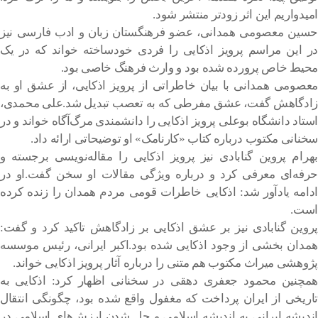
امیدواریم این اثر زودتر منتشر شود.
حسین معصومی همدانی، عضو فرهنگستان زبان و ادب فارسی نیز
در این مراسم پرویز اذکایی را فردی خودساخته خواند که در یک
محیط خاص پرورده شده بود و وارث فرهنگ خاصی بود.
معصومی همدانی با بیان خاطراتی از پرویز اذکایی، از عشق او به
زادگاهش گفت، عشق مفرطی که به تعصب تبدیل شد.علی محمدی،
استاد دانشگاه بوعلی پرویز اذکایی را دانشمندی مرگ‌آگاه خواند و در
سخنانی مکتوب درباره کتاب «کارنامک» او توضیحاتی ارائه داد.
بهرام پروین گنابادی نیز پرویز اذکایی را مقاله‌نویسی برجسته و
حرفه‌ای معرفی کرد و درباره ویژگی مقالات او سخن گفت.او در
ادامه یادآور شد: اذکایی خاطرات قومی مردم همدان را زنده کرده
است.
پروین گنابادی نیز بر عشق اذکایی بر زادگاهش تاکید کرد و گفت:
همدان بخشی از وجود اذکایی شده بود.اکبر ایرانی، رئیس موسسه
پژوهشی میراث مکتوب هم متنی را درباره آثار پرویز اذکایی خواند.
همچنین محمود جعفری دهقی در سخنانی اظهار کرد: اذکایی به
تاریخی از ایران پرداخت که مغفول واقع شده بود، چگونگی انتقال
اندیشه ایرانی به اندیشه اسلامی و حل شدن ارزش‌های اسلامی در