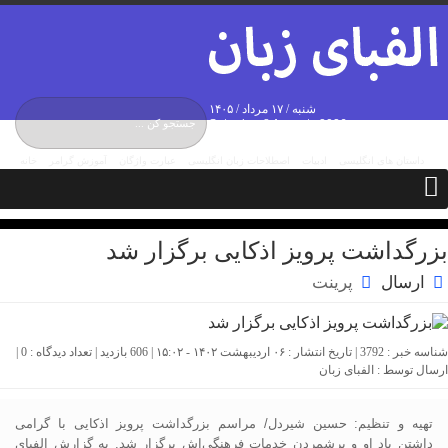
شنبه / ۱۷ مرداد / ۱۴۰۵
Saturday, 8 August , 2026
داستان های انگلیسی
ادبیات
اصطلاحات زبان انگلیسی
عبارت واژگان
آموزش گرامر
خانه
درباره ما
تماس با ما
مکالمات
بزرگداشت پرویز اذکایی برگزار شد
ارسال
پرینت
شناسه خبر : 3792 | تاریخ انتشار : ۰۶ اردیبهشت ۱۴۰۲ - ۱۵:۰۲ | 606 بازدید | تعداد دیدگاه :
0
|
ارسال توسط :
الفبای زبان
تهیه و تنظیم: حسین شیردل/ مراسم بزرگداشت پرویز اذکایی با گرامی
داشتن یاد او و برشمردن خدمات فرهنگی‌اش برگزار شد. به گزارش الفبای