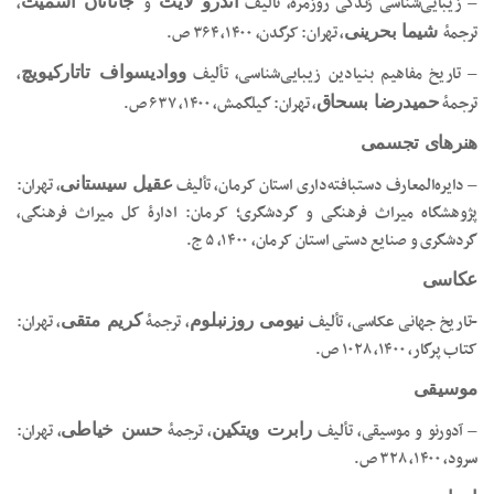
– زیبایی‌شناسی زندگی روزمره، تألیف
و
،
اندرو لایت
جاناتان اسمیت
ترجمۀ
، تهران: کرگدن، ۱۴۰۰، ۳۶۴ ص.
شیما بحرینی
– تاریخ مفاهیم بنیادین زیبایی‌شناسی، تألیف
،
ووادیسواف تاتارکیویچ
ترجمۀ
، تهران: گیلگمش، ۱۴۰۰، ۶۳۷ ص.
حمیدرضا بسحاق
هنرهای تجسمی
– دایره‌المعارف دستبافته‌داری استان کرمان، تألیف
، تهران:
عقیل سیستانی
پژوهشگاه میراث فرهنگی و گردشگری؛ کرمان: ادارۀ کل میراث فرهنگی،
گردشگری و صنایع دستی استان کرمان، ۱۴۰۰، ۵ ج.
عکاسی
-تاریخ جهانی عکاسی، تألیف
، ترجمۀ
، تهران:
نیومی روزنبلوم
کریم متقی
کتاب پرگار، ۱۴۰۰، ۱۰۲۸ ص.
موسیقی
– آدورنو و موسیقی، تألیف
، ترجمۀ
، تهران:
رابرت ویتکین
حسن خیاطی
سرود، ۱۴۰۰، ۳۲۸ ص.