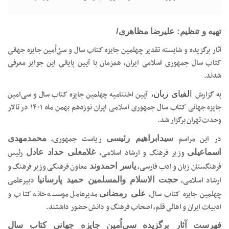
تهیه و تنظیم: علیرضا مظاهری/
آثار برگزیده و شایسته تقدیر چهلمین جایزه کتاب سال و سی‌ُاُمین جایزه جهانی
کتاب سال جمهوری اسلامی ایران، همزمان با آیین پایانی این جوایز معرفی
شدند.
به گزارش
آیین اختتامیه چهلمین جایزه کتاب سال و سی‌امین
الفبای زبان،
جایزه جهانی کتاب سال جمهوری اسلامی ایران نوزدهم بهمن ماه ۱۴۰۱ در تالار
وحدت تهران برگزار شد.
در این مراسم
ریاست جمهوری،
سیدابراهیم رئیسی
محمدمهدی
وزیر فرهنگ و ارشاد اسلامی،
رئیس
اسماعیلی
غلامعلی حداد عادل
فرهنگستان زبان و ادب فارسی،
معاون فرهنگی وزیر فرهنگ و
یاسر احمدوند
ارشاد اسلامی،
دبیرعلمی
حجت الاسلام والمسلمین حمید پارسانیا
چهلمین جایزه کتاب سال،
مدیرعامل موسسه خانه کتاب و
علی رمضانی
ادبیات ایران و اهالی قلم، اصحاب فرهنگ و دانش حضور داشتند.
فهرست آثار برگزیده سی‌اُمین جایزه جهانی کتاب سال