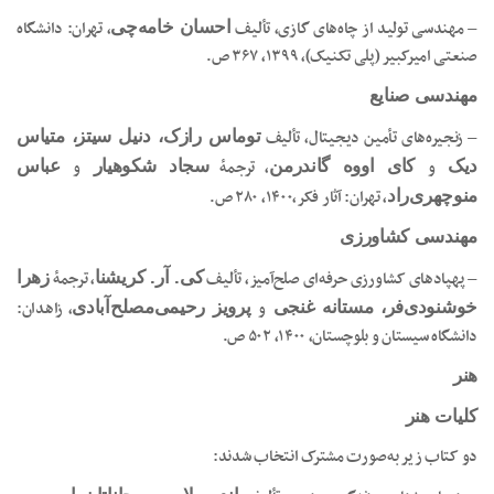
– مهندسی تولید از چاه‌های گازی، تألیف
، تهران: دانشگاه
احسان خامه‌چی
صنعتی امیرکبیر (پلی تکنیک)، ۱۳۹۹، ۳۶۷ ص.
مهندسی صنایع
– زنجیره‌های تأمین دیجیتال، تألیف
توماس رازک، دنیل سیتز، متیاس
و
، ترجمۀ
و
دیک
کای اووه گاندرمن
سجاد شکوهیار
عباس
، تهران: آثار فکر،۱۴۰۰، ۲۸۰ ص.
منوچهری‌راد
مهندسی کشاورزی
– پهپادهای کشاورزی حرفه‌ای صلح‌آمیز، تألیف
، ترجمۀ
کی. آر. کریشنا
زهرا
و
، زاهدان:
خوشنودی‌فر، مستانه غنجی
پرویز رحیمی‌مصلح‌آبادی
دانشگاه سیستان و بلوچستان، ۱۴۰۰، ۵۰۲ ص.
هنر
کلیات هنر
دو کتاب زیر به‌صورت مشترک انتخاب شدند: