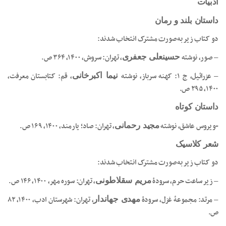
ادبیات
داستان بلند و رمان
دو کتاب زیر به‌صورت مشترک انتخاب شدند:
– صور، نوشته
، تهران: سروش، ۱۴۰۰، ۳۶۴ ص.
حسینعلی جعفری
– عزرائیل، ج ۱: کهنه سرباز، نوشته
، قم: کتابستان معرفت،
نیما اکبرخانی
۱۴۰۰، ۲۹۵ ص.
داستان کوتاه
-ویروس عاشق، نوشته
، تهران: صاد؛ یارمند، ۱۴۰۰، ۱۶۹ ص.
مجید رحمانی
شعر کلاسیک
دو کتاب زیر به‌صورت مشترک انتخاب شدند:
– زیر ساعت حرم، سرودۀ
، تهران: سوره مهر، ‏‫۱۴۰۰، ‏‫۱۴۶ ص.
مریم سقلاطونی
– مرتد: مجموعۀ غزل، سرودۀ
، تهران: شهرستان ادب‏‫، ۱۴۰۰، ‏‫۸۲
مهدی جهاندار
ص.‏‫