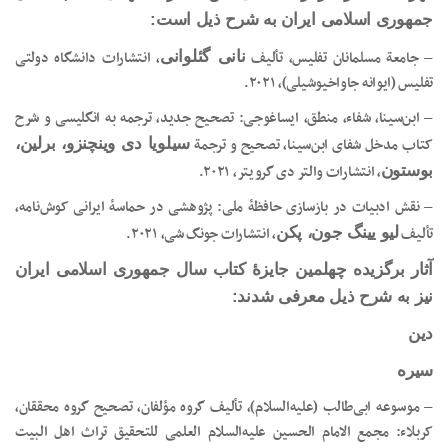
جمهوری اسلامی ایران به شرح ذیل است:
– جامعة مسلمانان تفلیس، تألیف
، انتشارات دانشگاه دولتی
نانی گئلوانی
تفلیس (ایوانه جاواخیوشیلی)، ۲۰۲۱.
– ابن‌سینا، شفاء، منطق، ایساغوجی: تصحیح جدید، ترجمه به انگلیسی و شرح
کتاب مدخل شفای ابن‌سینا، تصحیح و ترجمة
سیلویا دی وینچنزو، برلین،
، انتشارات والتر دی گرویتر، ۲۰۲۱.
بوستون
– نقش ادبیات در بازسازی حافظۀ ملی: پژوهشی در حماسۀ ایرانی کوش‌نامه،
تألیف
، انتشارات جونگ شی، ۲۰۲۱.
لیو یینگ جون، پکن
آثار برگزیده چهلمین جایزۀ کتاب سال جمهوری اسلامی ایران
نیز به شرح ذیل معرفی شدند:
دین
سیره
– موسوعه ابی‌طالب (علیه‌السلام)، تألیف گروه مؤلفان، تصحیح گروه محققان،
کربلاء: مجمع الامام الحسین علیه‌السلام العلمی للتحقیق تراث اهل البیت