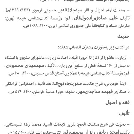
– محدث‌نامه، احوال و آثار سیدجلال‌الدین حسینی ‌ارموی (۱۳۲۳ـ۱۳۹۹ق)،
تألیف
، قم: مؤسسۀ کتاب‌شناسی شیعه؛ تهران:
علی صادق‌زاده‌وایقان
سازمان اسناد و کتابخانۀ ملی جمهوری اسلامی ایران، ۱۴۰۰، ۱۰۶۸ ص.
حدیث
دو کتاب زیر به‌صورت مشترک انتخاب شدند:
– زیارت عاشورا از آغاز تا امروز؛ اثبات اصالت زیارت عاشورای مشهور با استناد
به بیش از ۱۶۰ نسخۀ خطی از منابع این زیارت، تألیف
،
سیدمهدی محمودی
قم: مؤسسۀ کتاب‌شناسی شیعه با همکاری آستان قدس حسینی، ۱۴۰۰، ۴۸۰ ص.
– آینۀ خودیابی: شرح حکمت صدوپنجاه نهج‌البلاغه، تألیف احدفرامرز قراملکی
با همکاری
، مشهد: حوزۀ علمیۀ خراسان، ۱۴۰۰، ۵۳۶ ص.
فهیمه ساجدی‌مهر
فقه و اصول
تألیف
– بحوث فی شرح مناسک الحج: تقریرا لابحاث السید محمد رضا السیستانی،
تألیف
و
، قم: کتاب حکیم؛ نشر فقه، ۱۴۰۰، ۱۵ ج.
امجد ریاض
نزار یوسف