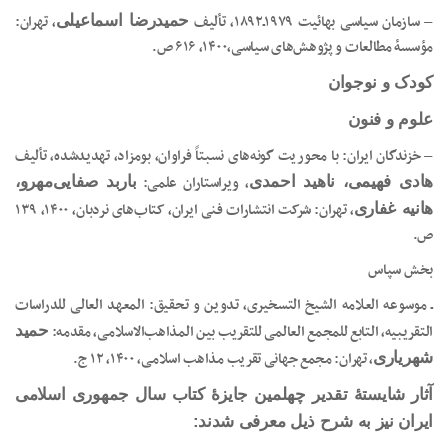
– سازمان سیاسی بهائیت ۱۹۷۹ـ۱۸۹۲‏‫، تألیف
، تهران:
حمیدرضا اسماعیلی
مؤسسۀ مطالعات و پژوهش‌های سیاسی‏‫،۱۴۰۰، ۶۱۶ ص.
کودک و نوجوان
علوم و فنون
– خزندگان ایران: با محوریت گونه‌های نسبتاً فراوان، بومزاد، تهدیدشده، تألیف
، ویراستاران علمی:
هادی فهیمی، ناهید احمدی
باربد صفایی‌مهرو،
، تهران: شرکت انتشارات فنی ایران، کتاب‌های نردبان، ۱۴۰۰، ۱۳۹
هانیه غفاری
ص.
بخش سپاس
ـ موسوعه العلامه الشیخ‌ التسخیری، تدوین و تحقیق: المعهد العالی للدراسات
‌التقریبیه، التابع للمجمع ‌العالمی للتقریب بین ‌المذاهب‌الاسلامی، مقدمه:
حمید
، تهران: ‏‫مجمع جهانی تقریب مذاهب اسلامی‏‫، ۱۴۰۰، ۱۲ ج.
شهریاری
آثار شایستۀ تقدیر چهلمین جایزۀ کتاب سال جمهوری اسلامی
ایران نیز به شرح ذیل معرفی شدند: