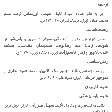
ترجمه
– چرا به علم اعتماد کنیم؟، تألیف
، ترجمۀ
نیومی اورسکیز
میثم
، تهران: فرهنگ نشر نو، ۱۴۰۰، ۴۳۶ ص.
محمدامینی
زیست‌شناسی
– مبانی فیزیولوژی جانوری، تألیف
کریستوفر د. مویز و پاتریشیا م.
، ترجمة
شولت
آمنه رضایوف، سیدپیمان مقدسی، سکینه
و
، تهران: دانشگاه تهران، ۱۴۰۰، ۲ ج.
علی‌جان‌پور
زهرا قاسم‌زاده
زمین‌شناسی
– پارینۀ لرزه‌شناسی، تألیف
، ترجمة
و
جمیز مک کالپین
حمید نظری
، تهران: همراه علم، ۱۴۰۰، ۸۰۶ ص.
منوچهر قریشی
علوم کاربردی
علوم پایه پزشکی
– دانشنامۀ استخوان‌ها و مفاصل، تألیف
، تهران: نوش‌آفرین،
سهیل میرزایی