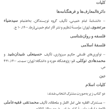
کلیات
دائرةالمعارف‌ها و فرهنگنامه‌ها
– دانشنامۀ امام خمینی، تألیف گروه نویسندگان، به‌اهتمام
سیدضیاء
، تهران: مؤسسۀ تنظیم و نشر آثار امام خمینی(ره)، ۱۴۰۰، ۱۰ ج.
مرتضوی
فلسفه و روان‌شناسی
فلسفۀ اسلامی
– نوآوری‌های فلسفی حکیم سبزواری، تألیف
و
حسینعلی شیدان‌شید
، قم: پژوهشگاه حوزه و دانشگاه؛ تهران: سمت، ۱۴۰۰، ۴۲۱
محمدهادی توکلی
ص.
دین
کلیات اسلام
دو کتاب زیر به‌صورت مشترک انتخاب شدند:
– مستدرک الفقیه علی امل الامل و ملحقاته، تألیف
محمدتقی فقیه‌عاملی
(الحفید)، قم: مؤسسۀ کتاب‌شناسی شیعه، ۱۴۰۰، ۷۹۲ ص.