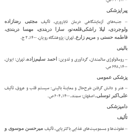
۱۴۰۰، ۶۲۰ ص.
پیراپزشکی
– جنبه‌های آزمایشگاهی درمان ناباروری، تألیف
مجتبی رضازاده
ولوجردی، لیلا راشکی‌قلعه‌نو، سارا دربندی، مهسا دربندی،
و
، تهران: پژوهشگاه رویان، ۱۴۰۰، ۲ ج.
فاطمه حسنی
مریم زارع
بالینی
– روماتولوژی سالمندان، گردآوری و تدوین:
، تهران: ایوان،
احمد سلیم‌زاده
۱۴۰۰، ۶۴۸ ص.
پزشکی عمومی
– هنر و دانش گرفتن شرح‌حال و معاینۀ بالینی: سیستم قلب و عروق، تألیف
، اصفهان: سمند، ۱۴۰۰، ۶۰۴ ص.
علی‌اکبر توسلی
دامپزشکی
تألیف
– عفونت‌ها و مسمومیت‌های غذایی باکتریایی، تألیف
میرحسن موسوی و