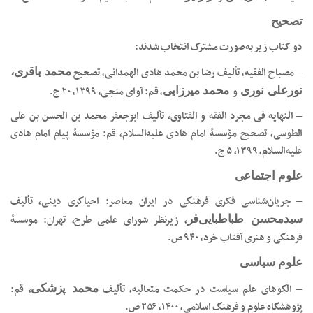
تصحیح
دو کتاب زیر به‌صورت مشترک انتخاب شدند:
– مصباح الفقیه، تألیف رضا بن محمد هادی الهمدانی، تصحیح
محمد باقری،
و
، قم: آوای منجی، ۱۳۹۹، ۲۰ ج.
نورعلی نوری
محمد میرزایی
– النهایه فی مجرد الفقه و الفتاوی، تألیف ابوجعفر محمد بن الحسن بن علی
الطوسی، تصحیح مؤسسۀ امام هادی علیه‌السلام، قم: مؤسسۀ پیام امام هادی
علیه‌السلام، ۱۳۹۹، ۵ ج.
علوم اجتماعی
– جریان‌شناسی فکری فرهنگی در ایران معاصر: احیاگری دینی، تألیف
، زیرنظر شورای علمی طرح، تهران: موسسۀ
سیدمحسن طباطبایی‌فر
فرهنگی و هنری آفتاب خرد، ۹۴۰ ص.
علوم سیاسی
– الگوهای علم سیاست در حکمت متعالیه،‌ تألیف
، قم:
محمد پزشکی
پژوهشگاه علوم و فرهنگ اسلامی، ۱۴۰۰، ۲۵۶ ص.