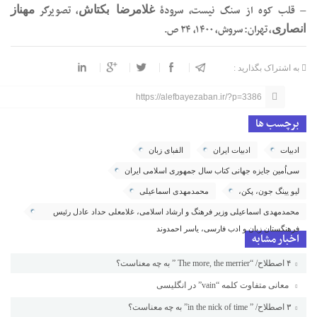
– قلب کوه از سنگ نیست، سرودۀ
، تصویرگر
غلامرضا بکتاش
مهناز
، تهران: سروش، ‏‫۱۴۰۰، ‏‫۲۴ ص.
انصاری
به اشتراک بگذارید :
https://alefbayezaban.ir/?p=3386
برچسب ها
ادبیات
ادبیات ایران
الفبای زبان
سی‌اُمین جایزه جهانی کتاب سال جمهوری اسلامی ایران
لیو یینگ جون، پکن،
محمدمهدی اسماعیلی
محمدمهدی اسماعیلی وزیر فرهنگ و ارشاد اسلامی، غلامعلی حداد عادل رئیس
فرهنگستان زبان و ادب فارسی، یاسر احمدوند
اخبار مشابه
۴ اصطلاح/ “The more, the merrier ” به چه معناست؟
معانی متفاوت کلمه “vain” در انگلیسی
۳ اصطلاح/ ” in the nick of time” به چه معناست؟