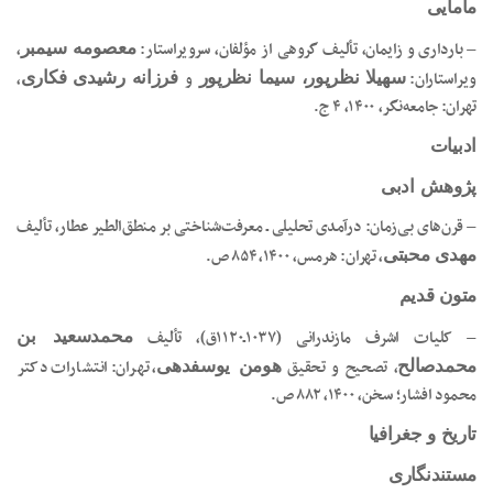
مامایی
– بارداری و زایمان، تألیف گروهی از مؤلفان، سرویراستار:
،
معصومه سیمبر
ویراستاران:
و
،
سهیلا نظرپور، سیما نظرپور
فرزانه رشیدی فکاری
تهران: جامعه‌نگر، ۱۴۰۰، ۴ ج.
ادبیات
پژوهش ادبی
– قرن‌های بی‌زمان: درآمدی تحلیلی ـ معرفت‌شناختی بر منطق‌الطیر عطار، تألیف
، تهران: هرمس، ۱۴۰۰، ۸۵۴ ص.
مهدی محبتی
متون قدیم
– کلیات اشرف مازندرانی (۱۰۳۷ـ۱۱۲۰ق)، تألیف
محمدسعید بن
، تصحیح و تحقیق
، تهران: انتشارات دکتر
محمدصالح
هومن یوسفدهی
محمود افشار؛ سخن، ۱۴۰۰، ۸۸۲ ص.
تاریخ و جغرافیا
مستندنگاری