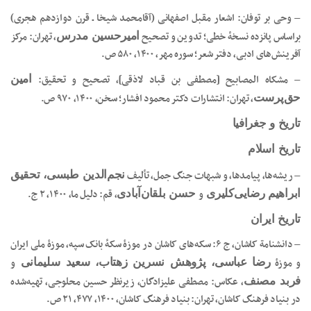
– وحی بر توفان: اشعار مقبل اصفهانی (آقامحمد شیخا ـ قرن دوازدهم هجری)
براساس پانزده نسخۀ خطی؛ تدوین و تصحیح
، تهران: مرکز
امیرحسین مدرس
آفرینش‌های ادبی، دفتر شعر؛ سوره مهر، ۱۴۰۰، ۵۸۰ ص.
– مشکاه المصابیح [مصطفی بن قباد لاذقی]، تصحیح و تحقیق:
امین
، تهران: انتشارات دکتر محمود افشار؛ سخن، ۱۴۰۰، ۹۷۰ ص.
حق‌پرست
تاریخ و جغرافیا
تاریخ اسلام
– ریشه‌ها، پیامدها، و شبهات جنگ جمل، تألیف
نجم‌الدین طبسی، تحقیق
و
، قم: دلیل ‌ما، ۱۴۰۰، ۲ ج.
ابراهیم رضایی‌کلیری
حسن بلقان‌آبادی
تاریخ ایران
– دانشنامة کاشان، ج ۶: سکه‌های کاشان در موزۀ سکۀ بانک سپه، موزۀ ملی ایران
و موزۀ
و
رضا عباسی، پژوهش نسرین زهتاب، سعید سلیمانی
، عکاس: مصطفی علیزادگان، زیرنظر حسین محلوجی، تهیه‌شده
فربد مصنف
در بنیاد فرهنگ کاشان، تهران: بنیاد فرهنگ کاشان، ۱۴۰۰، ۴۷۷، ۲۱ ص.