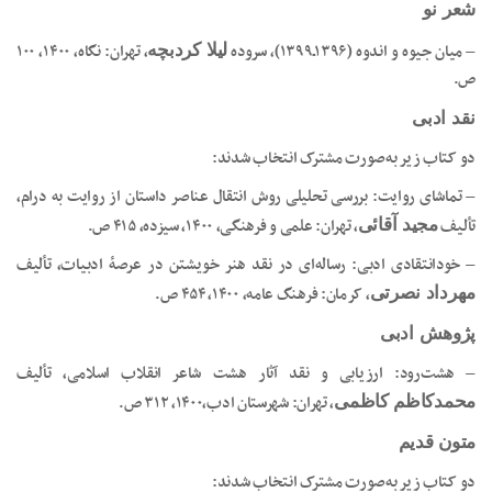
شعر نو
– میان جیوه و اندوه (۱۳۹۶ـ۱۳۹۹)، سروده
، تهران: نگاه‏‫، ۱۴۰۰، ‏‫۱۰۰
لیلا کردبچه
ص.‏‫
نقد ادبی
دو کتاب زیر به‌صورت مشترک انتخاب شدند:
– تماشای روایت: بررسی تحلیلی روش انتقال عناصر داستان از روایت به درام،
تألیف
، تهران: علمی و فرهنگی، ۱۴۰۰، سیزده، ۴۱۵ ص.
مجید آقائی
– خودانتقادی ادبی: رساله‌ای در نقد هنر خویشتن در عرصۀ ادبیات، تألیف
، کرمان: فرهنگ عامه، ۱۴۰۰، ۴۵۴ ص.
مهرداد نصرتی
پژوهش ادبی
– هشت‌رود‏‫: ارزیابی و نقد آثار هشت شاعر انقلاب اسلامی، تألیف
، تهران: شهرستان ادب‏‫،۱۴۰۰، ۳۱۲ ص.
محمدکاظم کاظمی
متون قدیم
دو کتاب زیر به‌صورت مشترک انتخاب شدند: