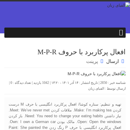
افعال پرکاربرد با حروف M-P-R
ارسال
پرینت
شناسه خبر : 2850 | تاریخ انتشار : ۱۴ آذر ۱۴۰۱ - ۱۳:۲۰ | 1042 بازدید | تعداد دیدگاه :
0
|
ارسال توسط :
الفبای زبان
تهیه و تنظیم: ستاره کوشا/ افعال پرکاربرد انگلیسی با حرف M درست
کردن Make: I’m making tea. ملاقات کردن Meet: We’ve never met.
نیاز داشتن Need: You need to change your eating habits. باز کردن
Open: Open the windows. مالک بودن Own: I own a German car.
افعال پرکاربرد انگلیسی با حرف P رنگ زدن Paint: She painted the