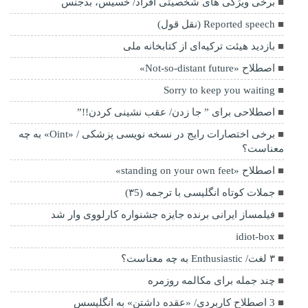
برخی ویژگی های شخصیتی افراد/ خسیس، بدجنس
Reported speech (نقل قول)
بازدید هیئت ترکیه‌ای از کتابخانه ملی
اصطلاح «Not-so-distant future»
Sorry to keep you waiting
اصطلاحی برای ” جا زدن/ عقب نشینی کردن!!”
برخی اختصارات رایج در نسخه نویسی پزشکی / «Oint» به چه
معناست؟
اصطلاح «standing on your own feet»
جملات کوتاه انگلیسی با ترجمه (۳5)
فیلمساز ایرانی برنده جایزه جشنواره کارلووی وار شد
idiot-box
۳ لغت/ Enthusiastic به چه معناست؟
چند جمله برای مکالمه روزمره
3 اصطلاح کاربردی/ «عقده داشتن» به انگلیسس