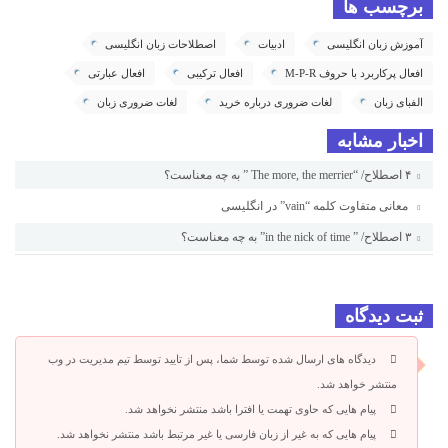
برچسب ها
آموزش زبان انگلیسی
ادبیات
اصطلاحات زبان انگلیسی
افعال پرکاربرد با حروف M-P-R
افعال ترکیبی
افعال عبارتی
الفبای زبان
لغات ضروری درباره خرید
لغات ضروری زبان
اخبار مشابه
۴ اصطلاح/ “The more, the merrier ” به چه معناست؟
معانی متفاوت کلمه “vain” در انگلیسی
۳ اصطلاح/ ” in the nick of time” به چه معناست؟
ثبت دیدگاه
دیدگاه های ارسال شده توسط شما، پس از تایید توسط تیم مدیریت در وب
منتشر خواهد شد.
پیام هایی که حاوی تهمت یا افترا باشد منتشر نخواهد شد.
پیام هایی که به غیر از زبان فارسی یا غیر مرتبط باشد منتشر نخواهد شد.