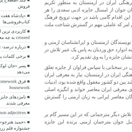
چند اصطلاح پرک
هنگی ایران در ارمنستان به منظور تکریم
فروش
ن جوان از امسال جایزه ادبی سعدی را هر
«پادشاه هفت اق
 این اقدام گامی باشد در جهت ترویج فرهنگ
کتاب‌فروشی‌ها
ین امر که عاملی مهم در گسترش شناخت ملت
crossed به چه معناست؟
نویسندگان ارمنستان و ایرانشناسان ارمنی و
درباره درصد- percent %
ه ادوارد حق وردیان به پاس یک عمر تلاش در
برخی کلمات پر
نشان جایزه را به وی تقدیم کرد.
پسر «جان لوکار
در سخنانی با سپاس فراوان از جایزه تعلق
می‌دهد
گی ایران در ارمنستان، نیاز به معرفی ایران
د بین دو کشور مغفول واقع شده بود، ادبیات
housework
ای معرفی ایران معاصر خواند و انگیزه اصلی
گان معاصر ایرانی به زبان ارمنی را گسترش
نامزدهای جایزه
معرفی شدند
on adjectives
تلاش دیگر مترجمانی که در این مسیر گام بر
سل جوان مترجمان ارمنی برنده این جایزه
«حمید هنرجو» 
جشنواره قلم زر