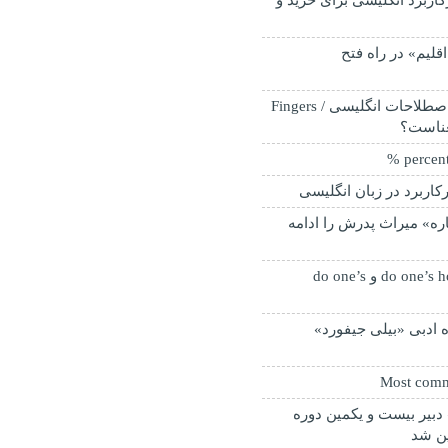
اربرد انگلیسی برای خرید و
لیم» در راه فتح
کاربردی ترین اصطلاحات انگلیسی / Fingers
کاربرد در زبان انگلیسی
ه»‌ میراث پدرش را ادامه
فرق do one’s homework و do one’s
 ادبی «بیلی جیفورد»
Most comm
دبیر بیست و یکمین دوره
ین شد