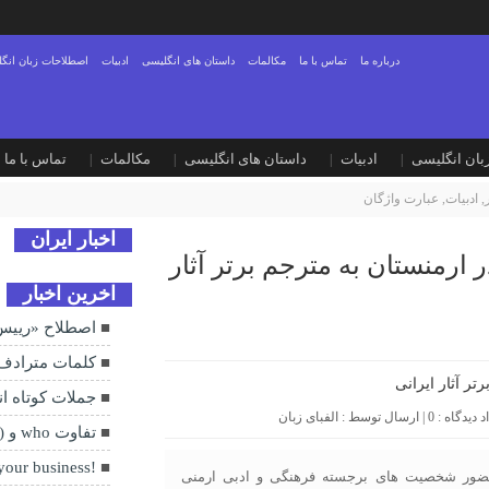
درباره ما
تماس با ما
مکالمات
داستان های انگلیسی
ادبیات
اصطلاحات زبان انگ
بان انگلیسی
ادبیات
داستان های انگلیسی
مکالمات
تماس با ما
,
ادبیات
,
عبارت واژگان
اخبار ایران
ارمنستان به مترجم برتر آثار
اخرین اخبار
اصطلاح «رییس 
کلمات مترادف
جملات کوتاه انگ
0
| ارسال توسط :
الفبای زبان
تفاوت who و whom (2)
!None of your business
 حضور شخصیت های برجسته فرهنگی و ادبی ارمنی