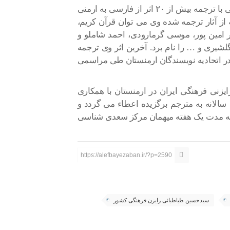
ادوارد حق وردیان شاعر، نقاش و مترجم ارمنی ایرانی با ترجمه بیش از ۲۰ اثر از فارسی به ارمنی
 آثار ترجمه شده وی می توان قرآن کریم،
امین پور، موسی گرمارودی، احمد شاملو و
لشیری و … را نام برد. آخرین اثر وی ترجمه
 در اتحادیه نویسندگان ارمنستان طی مراسمی
زنی فرهنگی ایران در ارمنستان با همکاری
لانه به مترجم برگزیده اعطاء می گردد و
ه به مدت یک هفته میهمان مرکز سعدی شناسی
https://alefbayezaban.ir/?p=2590
سیدحسین طباطبائی رایزن فرهنگی کشور