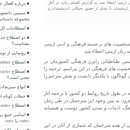
 ارمنی اعطاء شد. به گزارش الفبای زبان، در آغاز
درباره افعال inhabit & occupy
رمنستان با تشکر از حضور نخبگان، اندیشمندان و
سیمین دانشور 
مجموعه داستانی
اصطلاحات کاربرد
 شخصیت های برجسته فرهنگی و ادبی ارمنی
معناست؟
ه زبان ارمنی اعطاء شد.
رونمایی از پوس
ین طباطبائی رایزن فرهنگی کشورمان در
اصطلاح hook, line, and sinker
شخصیت های فرهنگی در این مراسم، ترجمه را
ی گوناگون با یکدیگر دانست و نقش مترجم را
معنی است؟
انواع سبزیجات
در طول تاریخ روابط دو کشور با ترجمه آثار
جملات کوتاه انگ
فزود: به یمن وجود این مترجمان در طی زمان
اصطلاح «go to waste»
رهنگ، ادبیات و تمدن کشور دوست و همسایه
اسامی جمع بی 
«um» یا «on»
ی از همه مترجمان که شماری از آنان در این