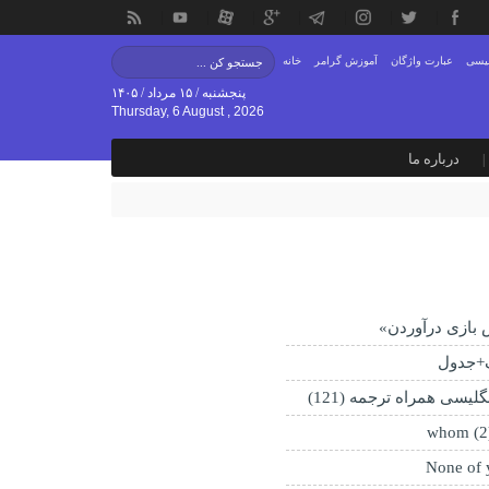
لیسی
عبارت واژگان
آموزش گرامر
خانه
پنجشنبه / ۱۵ مرداد / ۱۴۰۵
Thursday, 6 August , 2026
درباره ما
بازی درآوردن»
+جدول
لیسی همراه ترجمه (121)