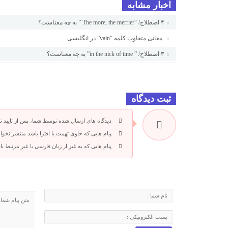
اخبار مشابه
۴ اصطلاح/ “The more, the merrier ” به چه معناست؟
معانی متفاوت کلمه “vain” در انگلیسی
۳ اصطلاح/ ” in the nick of time” به چه معناست؟
ثبت دیدگاه
دیدگاه های ارسال شده توسط شما، پس از تایید 
پیام هایی که حاوی تهمت یا افترا باشد منتشر نخوا
پیام هایی که به غیر از زبان فارسی یا غیر مرتبط 