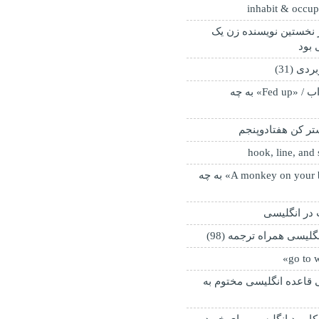
نخستین نویسنده زن یک
 بود
ی (31)
دو اصطلاح جذاب / «Fed up» به چه
تر کن هفتادوپنجم
اصطلاح «A monkey on your back» به چه
 در انگلیسی
لیسی همراه ترجمه (98)
قاعده انگلیسی مختوم به