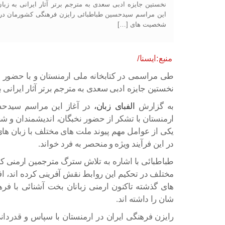
نخستین جایزه ادبی سعدی به مترجم برتر آثار ایرانی به زبان
این مراسم سیدحسین طباطبائی رایزن فرهنگی کشورمان در ا
شخصیت های […]
منبع:ایسنا/
طی مراسمی در کتابخانه ملی ارمنستان و با حضور
نخستین جایزه ادبی سعدی به مترجم برتر آثار ایرانی ب
به گزارش
الفبای زبان،
در آغاز این مراسم سیدحس
ارمنستان با تشکر از حضور نخبگان، اندیشمندان و 
یکی از عوامل مهم پیوند ملت های مختلف با زبان ها
در این فرآیند ویژه و منحصر به فرد خواند.
طباطبائی با اشاره به تلاش سترگ مترجمین ارمنی که 
مختلف در تحکیم این روابط نقش آفرینی کرده اند، ا
های گذشته تاکنون ارمنی زبانان بخت آشنائی با ف
شان را داشته اند.
رایزن فرهنگی ایران در ارمنستان با سپاس و قدردان