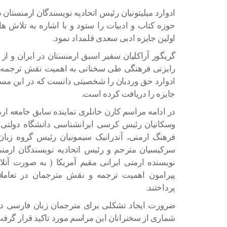
ادوارد میلیتونیان رئیس اتحادیه نویسندگان ارمنستان
حوزه کتاب و ادبیات را ستود و با اشاره به تلاش ه
اولین جایزه ادبی سعدی قلمداد نمود.
گریگور آراکلیان سفیر اسبق ارمنستان در ایران و از ا
رایزنی فرهنگی طی سخنانی به اهمیت نقش ترجمه در
ادوارد حق وردیان را شخصیتی دانست که در این مسی
جایزه را دریافت کرده است.
در ادامه مراسم کارن خانلری نماینده سابق جامعه ا
وسکانیان رئیس کرسی ایرانشناسی دانشگاه دولتی ای
فرهنگ ارمنی، آندرانیک سیمونیان رئیس گروه زبان 
سرکیسیان مترجم و رئیس اتحادیه نویسندگان ارمن
نویسنده ارمنی ایرانی مقیم آمریکا ( به صورت آنلا
پیرامون اهمیت ترجمه و نقش مترجمان در تعامل
پرداختند.
ضرورت ایجاد تشکلی برای مترجمان زبان فارسی در 
شماری از سخنرانان این مراسم مورد تاکید قرار گرفت