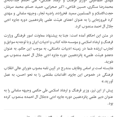
مهدی اسماعیلی -وزیر فرهنگ و ارشاد اسلامی- طی احکام جداگانه‌ای
محمدرضا سنگری، حسین فتاحی، اکبر صحرایی، حمید حسام، محمد سرشار،
حجت‌الاسلام و المسلمین سعید فخرزاده، راضیه تجار، وجیهه سامانی و مهدی
کرد فیروزجایی را به عنوان اعضای هیئت علمی پانزدهمین دوره جایزه ادبی
جلال آل احمد منصوب کرد.
در متن این احکام آمده است: «بنا به پیشنهاد معاونت امور فرهنگی وزارت
فرهنگ و ارشاد اسلامی و موسسه خانه کتاب و ادبیات ایران و با توجه به سوابق و
تجارب ارزنده شما در زمینه ادبیات داستانی، به موجب این حکم، به عنوان
«عضو هیئت علمی» پانزدهمین دوره جایزه ادبی جلال آل احمد منصوب می
شوید.
شایسته است بر اساس وظایف مندرج در آیین نامه مصوب شورای عالی انقلاب
فرهنگی در خصوص این جایزه، اقدامات مقتضی را به نحو احسن، به عمل
آورید.»
پیش از این نیز، وزیر فرهنگ و ارشاد اسلامی طی حکمی وجیهه سامانی را به
عنوان دبیر علمی پانزدهمین دوره جایزه ادبی «جلال آل احمد» منصوب کرده
بود.