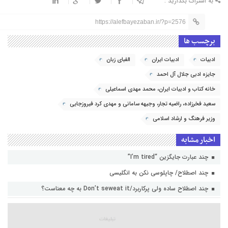
به اشتراک بگذارید :
https://alefbayezaban.ir/?p=2576
برچسب ها
ادبیات
ادبیات ایران
الفبای زبان
جایزه ادبی جلال آل احمد
خانه کتاب و ادبیات ایران، محمد مهدی اسماعیلی
سعید فخرزاده، راضیه تجار، وجیهه سامانی و مهدی کرد فیروزجایی
وزیر فرهنگ و ارشاد اسلامی
اخبار مشابه
چند عبارت جایگزین “I’m tired”
چند اصطلاح/ چاپلوسی نکن به انگلیسی
چند اصطلاح ساده ولی پرکاربرد/Don’t seweat it به چه معناست؟