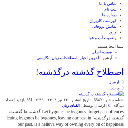
تماس با ما
ثبت نام
درباره ما
فهرست کاربران
نمایش پروفایل
ورود
وضعیت آب و هوا
شما اینجا هستید :
صفحه اصلی
آرشیو :
آخرین اخبار
,
اصطلاحات زبان انگلیسی
اصطلاح گذشته درگذشته!
ارسال
پرینت
شناسه خبر : 6649 | تاریخ انتشار : ۱۲ تیر ۱۴۰۴ - ۷:۴۹ | 851 بازدید | تعداد
دیدگاه :
0
| ارسال توسط :
الفبای زبان
Let bygones be bygones=forget past offences گذشته ها گذشته/
گذشته درگذشته! letting bygones be bygones, leaving our past in
our past, is a helluva way of owning every bit of happiness