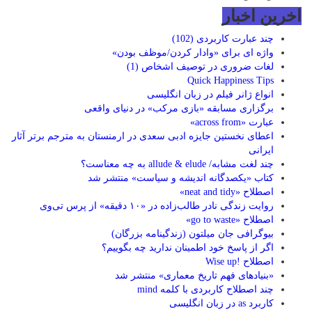
اخرین اخبار
چند عبارت کاربردی (102)
واژه ای برای «وادار کردن/موظف بودن»
لغات ضروری در توصیف اشخاص (1)
Quick Happiness Tips
انواع ژانر فیلم در زبان انگلیسی
برگزاری مسابقه «بازی مرکب»‌ در دنیای واقعی
عبارت «across from»
اعطای نخستین جایزه ادبی سعدی در ارمنستان به مترجم برتر آثار
ایرانی
چند لغت مشابه/ allude & elude به چه معناست؟
کتاب «یکصدگانه اندیشه و سیاست» منتشر شد
اصطلاح «neat and tidy»
روایت زندگی نادر طالب‌زاده در «۱۰ دقیقه» از پرس تی‌وی
اصطلاح «go to waste»
بیوگرافی جان ميلتون (زندگینامه بزرگان)
اگر از پاسخ خود اطمینان ندارید چه بگوییم؟
اصطلاح !Wise up
«بنیادهای فهم تاریخ معماری» منتشر شد
چند اصطلاح کاربردی با کلمه mind
کاربرد as در زبان انگلیسی