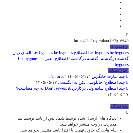
https://alefbayezaban.ir/?p=6649
برچسب ها
Let bygones be bygones
اصطلاح Let bygones be bygones
الفبای زبان
گذشته درگذشته!
گذشته درگذشته! اصطلاح
معنی Let bygones be
bygones
اخبار مشابه
چند عبارت جایگزین “I’m tired”
۱۴۰۵/۰۵/۱۷
چند اصطلاح/ چاپلوسی نکن به انگلیسی
۱۴۰۵/۰۵/۱۷
چند اصطلاح ساده ولی پرکاربرد/Don’t seweat it به چه معناست؟
۱۴۰۵/۰۵/۱۷
ثبت دیدگاه
دیدگاه های ارسال شده توسط شما، پس از تایید توسط تیم
مدیریت در وب منتشر خواهد شد.
پیام هایی که حاوی تهمت یا افترا باشد منتشر نخواهد شد.