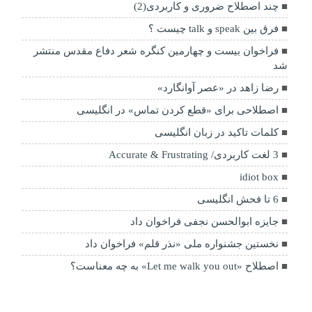
چند اصطلاح ضروری و کاربردی(2)
فرق بین speak و talk چیست ؟
فراخوان بیست و چهارمین کنگره شعر دفاع مقدس منتشر
شد
رضا زاهد در «عصر آوانگارد»
اصطلاحی برای «قطع کردن تماس» در انگلیسی
کلمات تاکید در زبان انگلیسی
3 لغت کاربردی/ Accurate & Frustrating
idiot box
6 تا فحش انگلیسی
جایزه ابوالحسن نجفی فراخوان داد
نخستین جشنواره ملی «نذر قلم» فراخوان داد
اصطلاح «Let me walk you out» به چه معناست؟