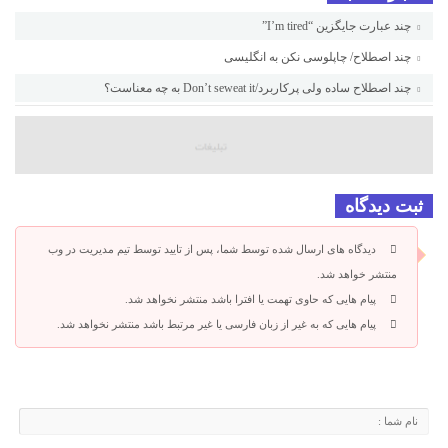
چند عبارت جایگزین “I’m tired”
چند اصطلاح/ چاپلوسی نکن به انگلیسی
چند اصطلاح ساده ولی پرکاربرد/Don’t seweat it به چه معناست؟
ثبت دیدگاه
دیدگاه های ارسال شده توسط شما، پس از تایید توسط تیم مدیریت در وب
منتشر خواهد شد.
پیام هایی که حاوی تهمت یا افترا باشد منتشر نخواهد شد.
پیام هایی که به غیر از زبان فارسی یا غیر مرتبط باشد منتشر نخواهد شد.