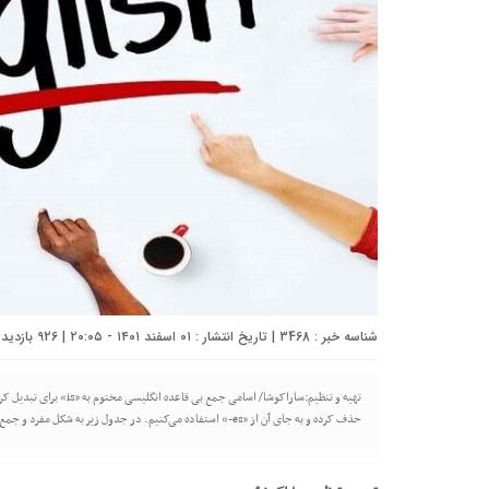
شناسه خبر : 3468 | تاریخ انتشار : ۰۱ اسفند ۱۴۰۱ - ۲۰:۰۵ | 926 بازدید | تعداد دیدگاه :
حذف کرده و به جای آن از «es-» استفاده می‌کنیم. در جدول زیر به شکل مفرد و جمع این اسم‌ها اشاره شده است. حالت جمع حالت مفرد analyses […]