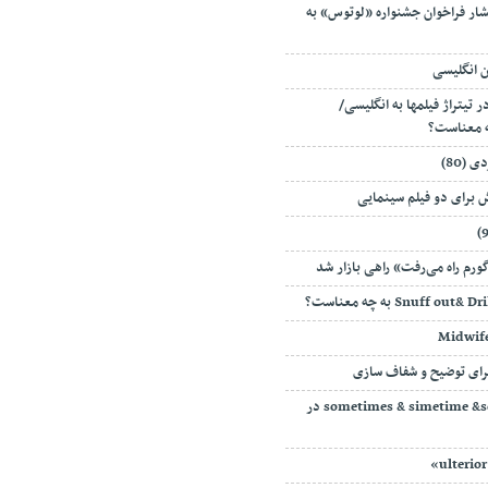
تشار فراخوان جشنواره «لوتوس» به
ن انگلیسی
ر تیتراژ فیلمها به انگلیسی/
 (80)
 برای دو فیلم سینمایی
رم راه می‌رفت» راهی بازار شد
رای توضیح و شفاف سازی
تفاوت sometimes & simetime &some time در