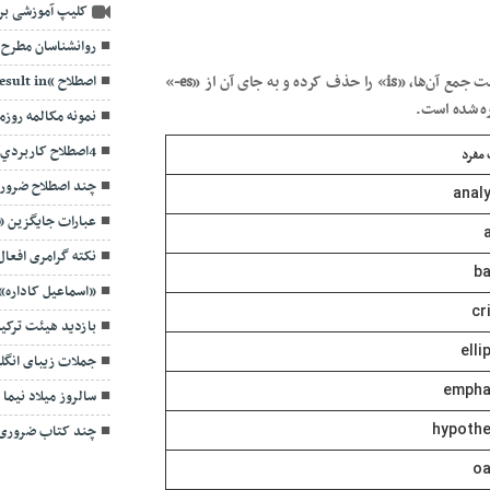
کلیپ آموزشی بر
روانشناسان مطرح 
ت جمع آن‌ها، «
is
» را حذف کرده و به جای آن از «
es-
»
اصطلاح “Result in” به چه معناست؟
ره شده است.
نمونه مکالمه روزمره 
4اصطلاح کاربردي/ قانع شدم!
مفرد
چند اصطلاح ضروری 
anal
عبارات جایگزین «Because»
نکته گرامری افعال ing دا
ba
«اسماعیل کاداره»
cr
بازدید هیئت ترکیه
elli
جملات زیبای انگلیس
empha
سالروز میلاد نیما
hypothe
چند کتاب ضروری 
oa