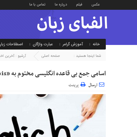
عکس
فیلم
درباره ما
تماس با ما
خانه
آموزش گرامر
عبارت واژگان
اصطلاحات زبان
شما اینجا هستید :
صفحه اصلی
آرشیو :
آخرین اخبا
اسامی جمع بی قاعده انگلیسی مختوم به «is»
ارسال
پرینت