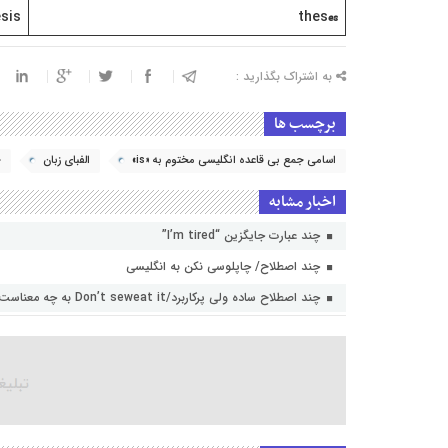
sis
thes
es
به اشتراک بگذارید :
برچسب ها
اسامی جمع بی قاعده انگلیسی مختوم به «is»
الفبای زبان
ج
اخبار مشابه
چند عبارت جایگزین “I’m tired”
چند اصطلاح/ چاپلوسی نکن به انگلیسی
چند اصطلاح ساده ولی پرکاربرد/Don’t seweat it به چه معناست؟