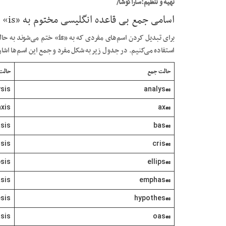
تهیه و تنظیم:‌ساراکوشا/
اسامی جمع بی قاعده انگلیسی مختوم به «is»
برای تبدیل کردن اسم‌های مفردی که به «
is
» ختم می‌شوند به حال
استفاده می‌کنیم. در جدول زیر به شکل مفرد و جمع این اسم‌ها اشا
حالت جمع
حالت 
ysis
analys
es
axis
ax
es
sis
bas
es
isis
cris
es
psis
ellips
es
sis
emphas
es
sis
hypothes
es
sis
oas
es