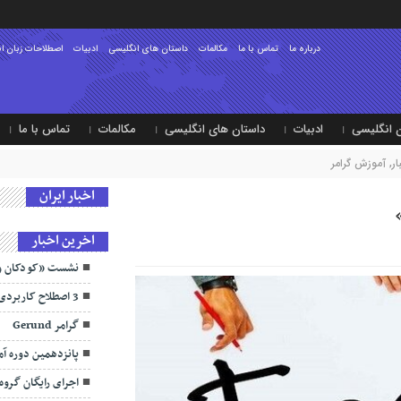
درباره ما
تماس با ما
مکالمات
داستان های انگلیسی
ادبیات
اصطلاحات زبان ا
 انگلیسی
ادبیات
داستان های انگلیسی
مکالمات
تماس با ما
ر
,
آموزش گرامر
اخبار ایران
اخرین اخبار
نشست «کودکان و 
3 اصطلاح کاربردی انگلیسی/ سَرسَری کاری کردن
گرامر Gerund
پانزدهمین دوره آ
اجرای رایگان گروه