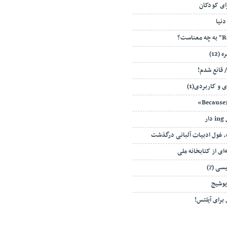
ای کودکان
دنیا
(12)
و کاربردی(1)
ر
، غول ادبیات آلبانی درگذشت
‌ای از کتابخانه ملی
ی (7)
 یوشیج
برای آیلتس!