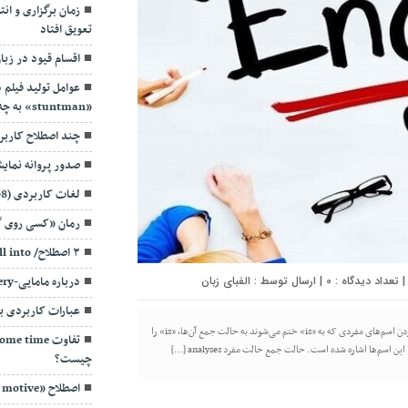
زمان برگزاری و ان
تعویق افتاد
اقسام قیود در زبا
عوامل تولید فیلم د
«stuntman» به چه معناست؟
چند اصطلاح کاربردی
صدور پروانه نمایش
لغات کاربردی (98)
رمان «کسی روی گو
۳ اصطلاح/ Snuff out& Drill into به چه معناست؟
0
| ارسال توسط :
الفبای زبان
درباره مامایی-Midwifery
عبارات کاربردی ب
تهیه و تنظیم:‌ساراکوشا/ اسامی جمع بی قاعده انگلیسی مختوم به «is» برای تبدیل کردن اسم‌های مفردی که به «is» ختم می‌شوند به حالت جمع آن‌ها، «is» را
چیست؟
اصطلاح «ulterior motive»