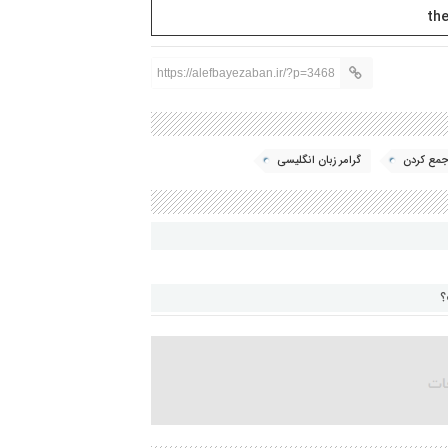
the
https://alefbayezaban.ir/?p=3468
مع کردن
گرامر زبان انگلیسی