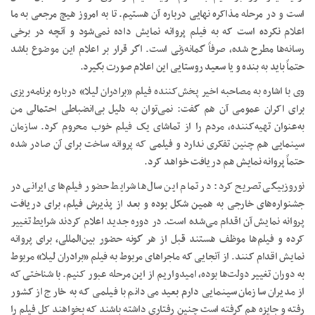
است و در مرحله مذاکره نهایی درباره آن هستیم. تا به امروز هیچ مرجعی به ما
اعلام نکرده است که به فیلم پروانه نمایش داده نمی‌شود و آنچه در برخی
رسانه‌ها مطرح شده، صرفاً گمانه‌زنی است. اگر قرار بر اعلام این موضوع باشد
حتماً باید به بنده و یا سعید روستایی این اعلام صورت بگیرد.
وی با اشاره به مصاحبه اخیر پخش‌کننده فیلم «برادران لیلا» درباره برنامه‌ریزی
برای اکران عمومی آن هم گفت: نمی‌توان به دلیل بی‌انضباطی احتمالی من
به‌عنوان تهیه‌کننده، مردم را از تماشای یک فیلم خوب محروم کرد. سازمان
سینمایی هم چنین تفکری ندارد و فیلمی که پروانه ساخت برای آن صادر شده
حتماً پروانه نمایش هم دریافت خواهد کرد.
نوروزبیگی تصریح کرد: در تمام این سال‌ها شرایط حضور فیلم‌های ایرانی در
جشنواره‌های خارجی به همین شکل بوده و بعد از پذیرش فیلم، برای دریافت
پروانه نمایش آن اقدام می‌شده است. در دوره جدید اعلام کردند شرایط تغییر
کرده و فیلم‌ها موظف هستند قبل از هر گونه حضور بین‌المللی، برای پروانه
نمایش اقدام کنند. از آنجایی که ماجراهای مربوط به فیلم «برادران لیلا» مربوط
به دوران تغییر دولت‌ها بوده، امیدواریم از این مرحله عبور کنیم. با شناختی که
از مدیران سازمان سینمایی دارم بعید می‌دانم با فیلمی که به خارج از کشور
رفته و جایزه هم گرفته است چنین رفتاری داشته باشند که بخواهند کل فیلم را