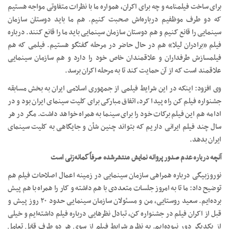
برای ساخت فیلمنامه و چه برای اکران، همواره ما با نظرات متفاوتی مواجه هستیم
که دو طرف موظفیم درباره‌اش صحبت کنیم. هم ما باید دوستان سازمان
سینمایی را قانع کنیم و هم دوستان سازمان سینمایی باید ما را قانع کنند. درباره
فیلم «برادران لیلا» هم در حال حاضر در مرحله گفتگو هستیم. فیلمی که هم
فیلمسازش طرفداران و علاقمندان خاص خود را دارد و هم سازمان سینمایی
علاقمند است که از آن حمایت کند تا به مرحله اکران برسد.
وی افزود: اینکه در این شرایط فیلمی از جمهوری اسلامی ایران به بخش مسابقه
جشنواره فیلم کن راه پیدا کرد، اتفاق مبارکی برای کلیت سینمای ایران بود و در
ادامه هم این فیلم برکات خود را برای سینما به همراه خواهد داشت. مگر در هر
سال چند فیلم ایرانی داریم که بتواند چنین شأن و جایگاهی به کلیت سینمای
ایران بدهد.
آنچه درباره عدم صدور پروانه نمایش منتشرشده صرفاً گمانه‌زنی است
نوروزبیگی درباره همراهی سازمان سینمایی در زمینه اعمال اصلاحات فیلم هم
توضیح داد: ما تا به امروز جلسات متعددی با هم داشته و کار را همراه با هم پیش
برده‌ایم. سعید روستایی، من و مسئولان سازمان سینمایی حدود ۲۰ روز پیش و
قبل از اکران فیلم در جشنواره کن، تبادل نظرهایی درباره فیلم داشته‌ایم و خیلی
از یکدیگر دور نبوده‌ایم. به نظرم شرایط فیلم از سوی هر دو طرف قابل تعامل