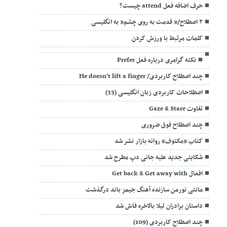
حرف اضافه فعل attend چیست؟
۲ اصطلاح/” قدمت به روی چشم” به انگلیسی
کلمات مرتبط با ورزش کردن
نکته گرامری درباره فعل Prefer
چند اصطلاح کاربردی/ He doesn’t lift a finger
اصطلاحات کاربردی زبان انگلیسی (33)
تفاوت Gaze & Stare
چند اصطلاح فوق ضروری
کتاب «مکتوف» روانه بازار نشر شد
شکایتی جدید علیه جانی دپ مطرح شد
افعال Get back & Get away with
مانتی نورمن سازنده آهنگ جیمز باند درگذشت
داستان برادران لیلا بالاخره فاش شد
چند اصطلاح کاربردی (109)