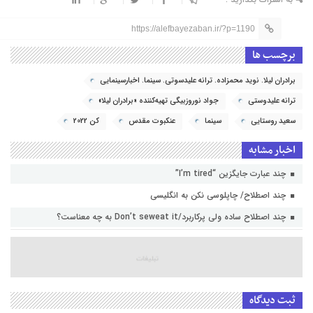
https://alefbayezaban.ir/?p=1190
برچسب ها
برادران لیلا. نوید محمزاده. ترانه علیدسوتی. سینما. اخبارسینمایی
ترانه علیدوستی
جواد نوروزبیگی تهیه‌کننده «برادران لیلا»
سعید روستایی
سینما
عنکبوت مقدس
کن 2022
اخبار مشابه
چند عبارت جایگزین “I’m tired”
چند اصطلاح/ چاپلوسی نکن به انگلیسی
چند اصطلاح ساده ولی پرکاربرد/Don’t seweat it به چه معناست؟
ثبت دیدگاه