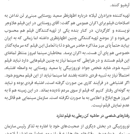
آرشیو کنند.
تهیه‌کننده «برادران لیلا» درباره اظهارنظر سعید روستایی مبنی‌بر تن ندادن به
اصلاحات فیلم برای اکران عمومی هم گفت: آقای روستایی در این فیلم علاوه‌بر
نویسنده و کارگردان، در کنار بنده یکی از تهیه‌کنندگان فیلم هم محسوب
می‌شود و از موضع تهیه‌کنندگی چنین اظهارنظری داشته اما زمانی که به ایران
بیاید حتماً پای میز مذاکره حاضر می‌شود تا با تعامل این فیلم که سرمایه‌گذار
خصوصی هم پای آن هست، به اکران برسد. مخاطبان سینما امروز منتظر تماشای
این فیلم هستند و در شرایطی که سینما نیاز به چنین فیلم‌هایی دارد نباید فیلم
تنبیه شود، شاید شخص جواد نوروزبیگی یا سعید روستایی به واسطه اشتباه،
احتمالاً نیاز به تنبیه فردی داشته باشند اما سینما نباید از این فیلم محروم شود.
اگر اشتباهی در فرآیند کاری من صورت گرفته است، اشتباه فردی بوده و نباید
به گونه‌ای رفتار کنیم که فیلم از سوی مردم نادیده بماند. در این زمینه هم تا به
امروز هیچ ابلاغ و اعلامی به ما صورت نگرفته است. سازمان سینمایی هم قائل به
عدم نمایش فیلم نیست.
رفتارهای شخصی در حاشیه کن ربطی به فیلم ندارد
نوروزبیگی در بخش دیگری از صحبت‌های خود با اشاره به تذکر رئیس سازمان
سینمایی درباره برخی رفتارهای خارج از عرف از سوی عوامل «برادران لیلا» در