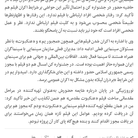
حاشیه حضور در جشنواره کن و احتمال تأثیر این حواشی بر شرایط اکران فیلم هم
تأکید کرد: رفتار شخصی افراد ارتباطی با فیلم ندارد. این رفتارها و اظهارنظرها
طبیعتاً شخصی محسوب می‌شود و به کلیت فیلم ارتباطی ندارد. نظر و عمل
شخصی افراد است که خود نیز باید نسبت به آن پاسخگو باشند.
وی با اشاره به اکران شدن فیلم‌هایی همچون «مجبوریم» و «عنکبوت» با نظر
مسئولان سینمایی فعلی ادامه داد: مدیران فعلی سازمان سینمایی با سینماگران
همراه هستند تا سینما فعال باشد. اتفاقات بین‌المللی و جهانی هم برای سینمای
ایران همواره حائز اهمیت بوده است. در جشنواره کن امسال هم دو فیلم با مجوز
رسمی جمهوری اسلامی حضور داشته و این جای شکرگذاری دارد. امیدواریم در
این شرایط «بردران لیلا» بدون مشکل به اکران عمومی برسد.
نوروزبیگی در پایان درباره شایعه حضورش به‌عنوان تهیه‌کننده در مراحل
مقدماتی ساخت فیلم «عنکبوت مقدس» هم ضمن تکذیب این خبر تأکید کرد:
من در همان مقطع تهیه‌کننده فیلم سینمایی «عنکبوت» بودم که مجوز هم برای
آن دریافت کرده بودیم. عوامل این فیلم تازه همان زمان می‌خواستند برای
دریافت مجوز اقدام کنند و بنده هیچ‌گاه پای کار آن پروژه نبودم.
به اشتراک بگذارید :