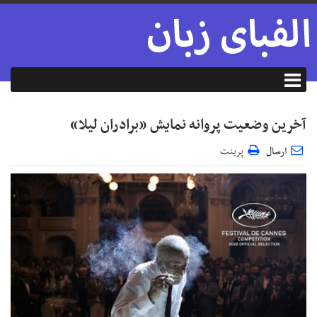
آخرین وضعیت پروانه نمایش «برادران لیلا»
ارسال
پرینت